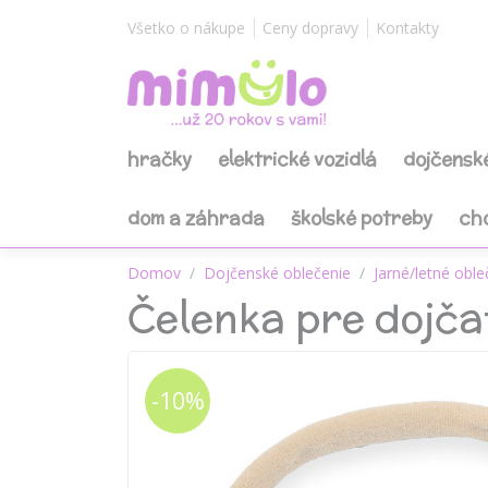
Všetko o nákupe
Ceny dopravy
Kontakty
hračky
elektrické vozidlá
dojčensk
dom a záhrada
školské potreby
ch
Domov
Dojčenské oblečenie
Jarné/letné oble
Čelenka pre dojč
-10%