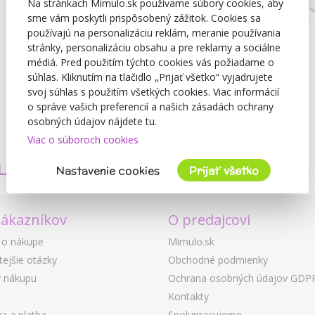
Na stránkach Mimulo.sk používame súbory cookies, aby
sme vám poskytli prispôsobený zážitok. Cookies sa
používajú na personalizáciu reklám, meranie používania
stránky, personalizáciu obsahu a pre reklamy a sociálne
médiá. Pred použitím týchto cookies vás požiadame o
súhlas. Kliknutím na tlačidlo „Prijať všetko“ vyjadrujete
svoj súhlas s použitím všetkých cookies. Viac informácií
o správe vašich preferencií a našich zásadách ochrany
osobných údajov nájdete tu.
Viac o súboroch cookies
TVORÍME
BEZPEČNOSŤ
LASTNÉ PRODUKTY
A KVALITA
Nastavenie cookies
Prijať všetko
zákazníkov
O predajcovi
 o nákupe
Mimulo.sk
tejšie otázky
Obchodné podmienky
 nákupu
Ochrana osobných údajov GDP
Kontakty
a a platba
Spolupracujeme