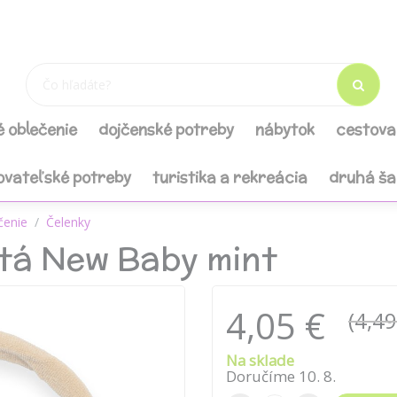
é oblečenie
dojčenské potreby
nábytok
cestova
ovateľské potreby
turistika a rekreácia
druhá š
čenie
Čelenky
atá New Baby mint
4,05 €
(4,49
Na sklade
Doručíme
10
.
8
.