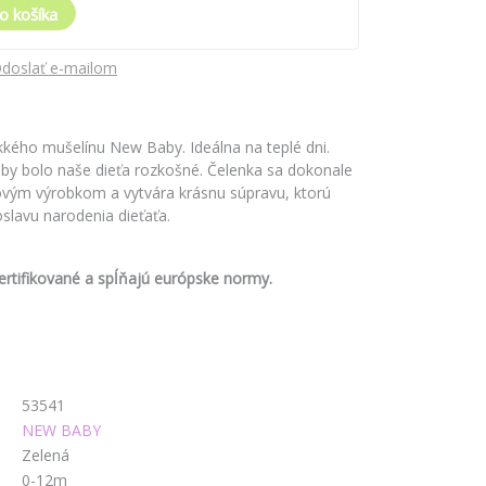
o košíka
doslať e-mailom
kkého mušelínu New Baby. Ideálna na teplé dni.
aby bolo naše dieťa rozkošné. Čelenka sa dokonale
vým výrobkom a vytvára krásnu súpravu, ktorú
slavu narodenia dieťaťa.
rtifikované a spĺňajú európske normy.
53541
NEW BABY
Zelená
0-12m