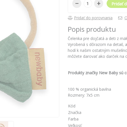
−
+
Pridať d
Pridať do porovnania
O
Popis produktu
Čelenka pre dojčatá a deti z mä
Vyrobená s dôrazom na detail, 
hodí k našim ostatným mušelíno
môžete darovať ako darček na o
Produkty značky New Baby sú ce
100 % organická bavlna
Rozmery: 7x5 cm
Kód
Značka
Farba
Veľkosť