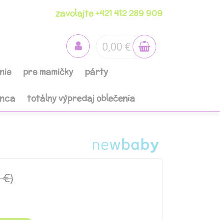
zavolajte +421 412 289 909
0,00 €
nie
pre mamičky
párty
anca
totálny výpredaj oblečenia
 €)