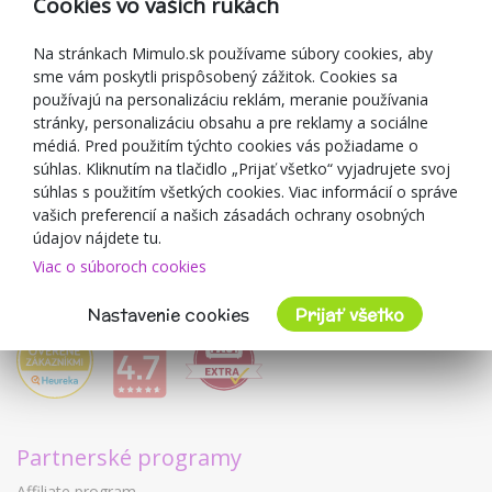
Cookies vo vašich rukách
Darčekové poukážky
Zľavové kupóny
Na stránkach Mimulo.sk používame súbory cookies, aby
sme vám poskytli prispôsobený zážitok. Cookies sa
Blog
používajú na personalizáciu reklám, meranie používania
O predajcovi
stránky, personalizáciu obsahu a pre reklamy a sociálne
médiá. Pred použitím týchto cookies vás požiadame o
Mimulo.sk
súhlas. Kliknutím na tlačidlo „Prijať všetko“ vyjadrujete svoj
Obchodné podmienky
súhlas s použitím všetkých cookies. Viac informácií o správe
vašich preferencií a našich zásadách ochrany osobných
Ochrana osobných údajov GDPR
údajov nájdete tu.
Kontakty
Viac o súboroch cookies
Spolupracujeme
Hodnotenie zákazníkov
Nastavenie cookies
Prijať všetko
Partnerské programy
Affiliate program