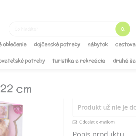
é oblečenie
dojčenské potreby
nábytok
cestova
ovateľské potreby
turistika a rekreácia
druhá š
 22 cm
Produkt už nie je d
Odoslať e-mailom
Popis produktu