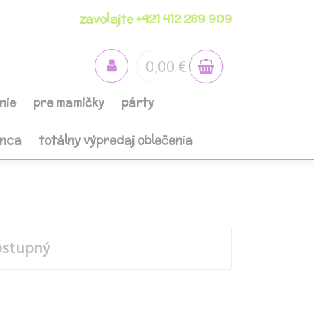
zavolajte +421 412 289 909
0,00 €
nie
pre mamičky
párty
anca
totálny výpredaj oblečenia
ostupný