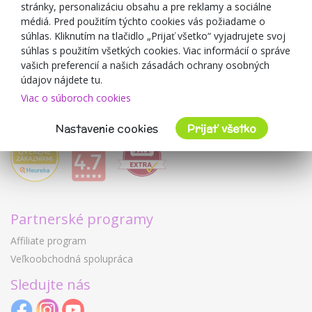
O predajcovi
stránky, personalizáciu obsahu a pre reklamy a sociálne
médiá. Pred použitím týchto cookies vás požiadame o
Mimulo.sk
súhlas. Kliknutím na tlačidlo „Prijať všetko“ vyjadrujete svoj
Obchodné podmienky
súhlas s použitím všetkých cookies. Viac informácií o správe
vašich preferencií a našich zásadách ochrany osobných
Ochrana osobných údajov GDPR
údajov nájdete tu.
Kontakty
Viac o súboroch cookies
Spolupracujeme
Hodnotenie zákazníkov
Nastavenie cookies
Prijať všetko
Partnerské programy
Affiliate program
Veľkoobchodná spolupráca
Sledujte nás