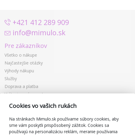
+421 412 289 909
info@mimulo.sk
Pre zákazníkov
Všetko o nákupe
Najčastejšie otázky
Výhody nákupu
Služby
Doprava a platba
Vrátenie a výmena tovaru
Reklamácia
Cookies vo vašich rukách
Darčekové poukážky
Zľavové kupóny
Na stránkach Mimulo.sk používame súbory cookies, aby
sme vám poskytli prispôsobený zážitok. Cookies sa
Blog
používajú na personalizáciu reklám, meranie používania