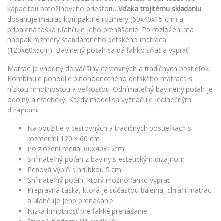
kapacitou batožinového priestoru.
Vďaka trojitému skladaniu
dosahuje matrac kompaktné rozmery (60x40x15 cm) a
pribalená taška uľahčuje jeho prenášanie. Po rozložení má
naopak rozmery štandardného detského matraca
(120x60x5cm). Bavlnený poťah sa dá ľahko sňať a vyprať.
Matrac je vhodný do väčšiny cestovných a tradičných postieľok.
Kombinuje pohodlie plnohodnotného detského matraca s
nízkou hmotnosťou a veľkosťou. Odnímateľný bavlnený poťah je
odolný a estetický. Každý model sa vyznačuje jedinečným
dizajnom.
Na použitie v cestovných a tradičných postieľkach s
rozmermi 120 × 60 cm
Po zložení meria: 60x40x15cm
Snímateľný poťah z bavlny s estetickým dizajnom
Penová výplň s hrúbkou 5 cm
Snímateľný poťah, ktorý možno ľahko vyprať
Prepravná taška, ktorá je súčasťou balenia, chráni matrac
a uľahčuje jeho prenášanie
Nízka hmotnosť pre ľahké prenášanie