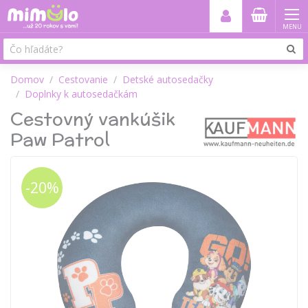
MENU
Domov
Cestovanie
Detské autosedačky
Doplnky k autosedačkám
Cestovný vankúšik
Paw Patrol
-20%