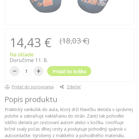
14,43 €
(18,03 €)
Na sklade
Doručíme
11
.
8
.
−
+
Pridať do košíka
Pridať do porovnania
Zdieľať
Popis produktu
Praktický vankúšik do auta, ktorý drží hlavičku dieťaťa v správnej
polohe a zabraňuje nakláňaniu do strán. Zaistí tak pohodlie
Vášho dieťaťa pri cestovaní autom alebo v kočíku. Uvoľňuje
krčné svaly počas dlhej cesty a poskytuje pohodlný spánok v
autosedačke. Vyrobený z mäkkého a pohodlného materiálu.