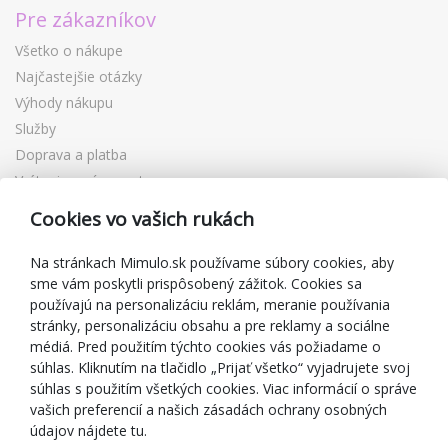
Pre zákazníkov
Všetko o nákupe
Najčastejšie otázky
Výhody nákupu
Služby
Doprava a platba
Vrátenie a výmena tovaru
Reklamácia
Cookies vo vašich rukách
Darčekové poukážky
Zľavové kupóny
Na stránkach Mimulo.sk používame súbory cookies, aby
sme vám poskytli prispôsobený zážitok. Cookies sa
Blog
používajú na personalizáciu reklám, meranie používania
O predajcovi
stránky, personalizáciu obsahu a pre reklamy a sociálne
médiá. Pred použitím týchto cookies vás požiadame o
Mimulo.sk
súhlas. Kliknutím na tlačidlo „Prijať všetko“ vyjadrujete svoj
Obchodné podmienky
súhlas s použitím všetkých cookies. Viac informácií o správe
vašich preferencií a našich zásadách ochrany osobných
Ochrana osobných údajov GDPR
údajov nájdete tu.
Kontakty