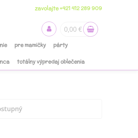
zavolajte +421 412 289 909
0,00 €
nie
pre mamičky
párty
anca
totálny výpredaj oblečenia
ostupný