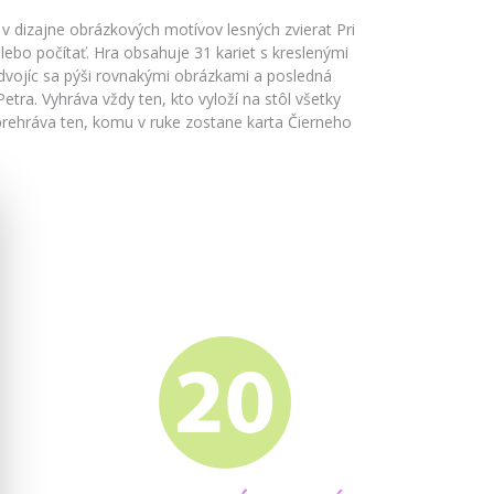
 v dizajne obrázkových motívov lesných zvierat Pri
alebo počítať. Hra obsahuje 31 kariet s kreslenými
dvojíc sa pýši rovnakými obrázkami a posledná
tra. Vyhráva vždy ten, kto vyloží na stôl všetky
prehráva ten, komu v ruke zostane karta Čierneho