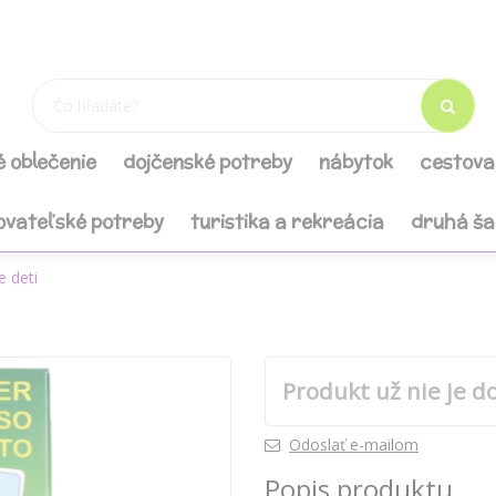
é oblečenie
dojčenské potreby
nábytok
cestova
ovateľské potreby
turistika a rekreácia
druhá š
e deti
Produkt už nie je d
Odoslať e-mailom
Popis produktu