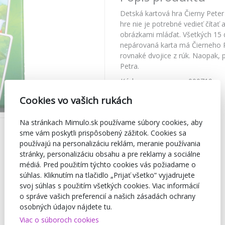
Detská kartová hra Čierny Peter
hre nie je potrebné vedieť čítať 
obrázkami mláďat. Všetkých 15 
nepárovaná karta má Čierneho Pe
rovnaké dvojice z rúk. Naopak, 
Petra.
Kód
mr-w-000719
Značka
Hydrodata
Cookies vo vašich rukách
Na stránkach Mimulo.sk používame súbory cookies, aby
sme vám poskytli prispôsobený zážitok. Cookies sa
používajú na personalizáciu reklám, meranie používania
stránky, personalizáciu obsahu a pre reklamy a sociálne
médiá. Pred použitím týchto cookies vás požiadame o
súhlas. Kliknutím na tlačidlo „Prijať všetko“ vyjadrujete
svoj súhlas s použitím všetkých cookies. Viac informácií
o správe vašich preferencií a našich zásadách ochrany
osobných údajov nájdete tu.
Viac o súboroch cookies