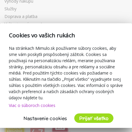
Výhody nákupu
Služby
Doprava a platba
Vrátenie a výmena tovaru
Reklamácia
Cookies vo vašich rukách
Darčekové poukážky
Zľavové kupóny
Na stránkach Mimulo.sk používame súbory cookies, aby
sme vám poskytli prispôsobený zážitok. Cookies sa
Blog
používajú na personalizáciu reklám, meranie používania
O predajcovi
stránky, personalizáciu obsahu a pre reklamy a sociálne
médiá. Pred použitím týchto cookies vás požiadame o
Mimulo.sk
súhlas. Kliknutím na tlačidlo „Prijať všetko“ vyjadrujete svoj
Obchodné podmienky
súhlas s použitím všetkých cookies. Viac informácií o správe
vašich preferencií a našich zásadách ochrany osobných
Ochrana osobných údajov GDPR
údajov nájdete tu.
Kontakty
Viac o súboroch cookies
Spolupracujeme
Hodnotenie zákazníkov
Nastavenie cookies
Prijať všetko