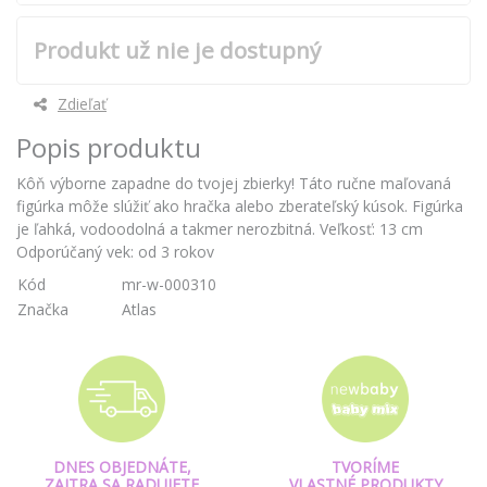
Produkt už nie je dostupný
Zdieľať
Popis produktu
Kôň výborne zapadne do tvojej zbierky! Táto ručne maľovaná
figúrka môže slúžiť ako hračka alebo zberateľský kúsok. Figúrka
je ľahká, vodoodolná a takmer nerozbitná. Veľkosť: 13 cm
Odporúčaný vek: od 3 rokov
Kód
mr-w-000310
Značka
Atlas
DNES OBJEDNÁTE,
TVORÍME
ZAJTRA SA RADUJETE
VLASTNÉ PRODUKTY