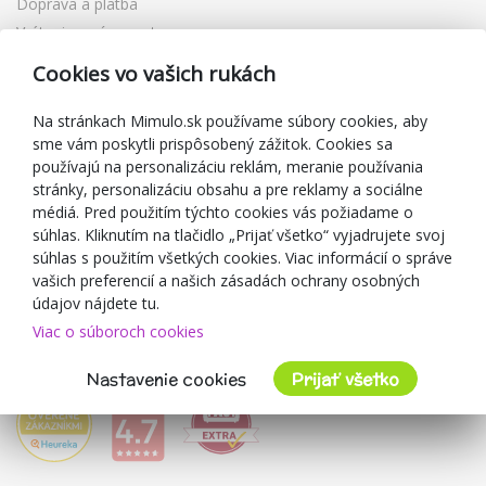
Doprava a platba
Vrátenie a výmena tovaru
Reklamácia
Cookies vo vašich rukách
Darčekové poukážky
Zľavové kupóny
Na stránkach Mimulo.sk používame súbory cookies, aby
sme vám poskytli prispôsobený zážitok. Cookies sa
Blog
používajú na personalizáciu reklám, meranie používania
O predajcovi
stránky, personalizáciu obsahu a pre reklamy a sociálne
médiá. Pred použitím týchto cookies vás požiadame o
Mimulo.sk
súhlas. Kliknutím na tlačidlo „Prijať všetko“ vyjadrujete svoj
Obchodné podmienky
súhlas s použitím všetkých cookies. Viac informácií o správe
vašich preferencií a našich zásadách ochrany osobných
Ochrana osobných údajov GDPR
údajov nájdete tu.
Kontakty
Viac o súboroch cookies
Spolupracujeme
Hodnotenie zákazníkov
Nastavenie cookies
Prijať všetko