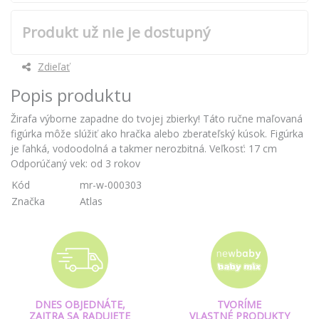
Produkt už nie je dostupný
Zdieľať
Popis produktu
Žirafa výborne zapadne do tvojej zbierky! Táto ručne maľovaná
figúrka môže slúžiť ako hračka alebo zberateľský kúsok. Figúrka
je ľahká, vodoodolná a takmer nerozbitná. Veľkosť: 17 cm
Odporúčaný vek: od 3 rokov
Kód
mr-w-000303
Značka
Atlas
DNES OBJEDNÁTE,
TVORÍME
ZAJTRA SA RADUJETE
VLASTNÉ PRODUKTY