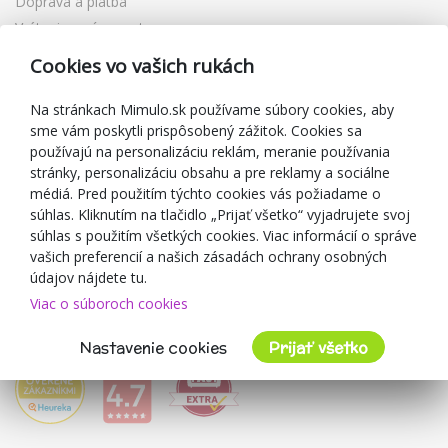
Doprava a platba
Vrátenie a výmena tovaru
Reklamácia
Cookies vo vašich rukách
Darčekové poukážky
Zľavové kupóny
Na stránkach Mimulo.sk používame súbory cookies, aby
sme vám poskytli prispôsobený zážitok. Cookies sa
Blog
používajú na personalizáciu reklám, meranie používania
O predajcovi
stránky, personalizáciu obsahu a pre reklamy a sociálne
médiá. Pred použitím týchto cookies vás požiadame o
Mimulo.sk
súhlas. Kliknutím na tlačidlo „Prijať všetko“ vyjadrujete svoj
Obchodné podmienky
súhlas s použitím všetkých cookies. Viac informácií o správe
vašich preferencií a našich zásadách ochrany osobných
Ochrana osobných údajov GDPR
údajov nájdete tu.
Kontakty
Viac o súboroch cookies
Spolupracujeme
Hodnotenie zákazníkov
Nastavenie cookies
Prijať všetko