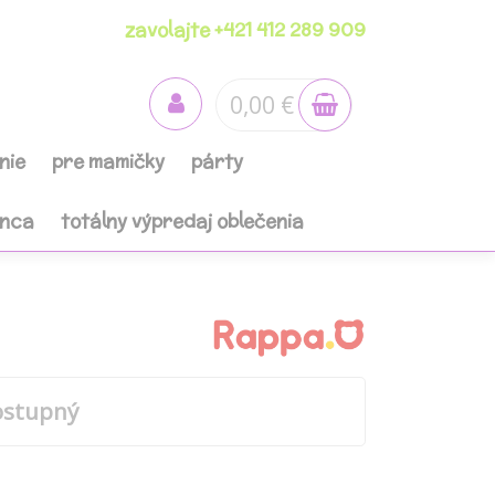
zavolajte +421 412 289 909
0,00 €
nie
pre mamičky
párty
anca
totálny výpredaj oblečenia
ostupný