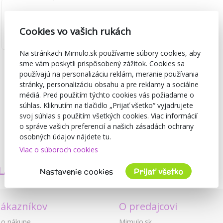
Cookies vo vašich rukách
Na stránkach Mimulo.sk používame súbory cookies, aby
sme vám poskytli prispôsobený zážitok. Cookies sa
používajú na personalizáciu reklám, meranie používania
stránky, personalizáciu obsahu a pre reklamy a sociálne
médiá. Pred použitím týchto cookies vás požiadame o
súhlas. Kliknutím na tlačidlo „Prijať všetko“ vyjadrujete
svoj súhlas s použitím všetkých cookies. Viac informácií
o správe vašich preferencií a našich zásadách ochrany
osobných údajov nájdete tu.
Viac o súboroch cookies
TVORÍME
BEZPEČNOSŤ
LASTNÉ PRODUKTY
A KVALITA
Nastavenie cookies
Prijať všetko
zákazníkov
O predajcovi
 o nákupe
Mimulo.sk