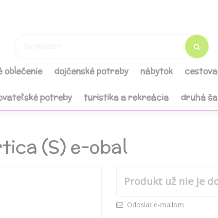
é oblečenie
dojčenské potreby
nábytok
cestova
ovateľské potreby
turistika a rekreácia
druhá š
tica (S) e-obal
Produkt už nie je d
Odoslať e-mailom