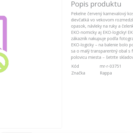
Popis produktu
Pekelne červený karnevalový kos
dievčatká vo vekovom rozmedzí 
opasok, návleky na ruky a čelenk
EKO-nomicky aj EKO-logicky! EK
zákazník nakupuje podľa fotogra
EKO-logicky – na balenie bolo p
sa o malý transparentný obal s 
polovicu miesta – šetrite sklado
Kód
mr-r-03751
Značka
Rappa