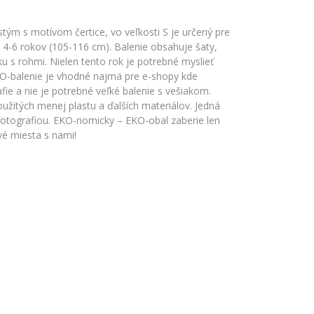
tým s motívom čertice, vo veľkosti S je určený pre
4-6 rokov (105-116 cm). Balenie obsahuje šaty,
u s rohmi. Nielen tento rok je potrebné myslieť
O-balenie je vhodné najmä pre e-shopy kde
fie a nie je potrebné veľké balenie s vešiakom.
oužitých menej plastu a ďalších materiálov. Jedná
fotografiou. EKO-nomicky – EKO-obal zaberie len
vé miesta s nami!