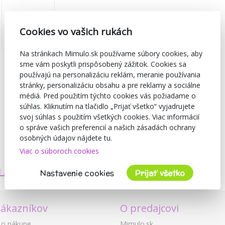
Cookies vo vašich rukách
Na stránkach Mimulo.sk používame súbory cookies, aby
sme vám poskytli prispôsobený zážitok. Cookies sa
používajú na personalizáciu reklám, meranie používania
stránky, personalizáciu obsahu a pre reklamy a sociálne
médiá. Pred použitím týchto cookies vás požiadame o
súhlas. Kliknutím na tlačidlo „Prijať všetko“ vyjadrujete
svoj súhlas s použitím všetkých cookies. Viac informácií
o správe vašich preferencií a našich zásadách ochrany
osobných údajov nájdete tu.
Viac o súboroch cookies
TVORÍME
BEZPEČNOSŤ
LASTNÉ PRODUKTY
A KVALITA
Nastavenie cookies
Prijať všetko
zákazníkov
O predajcovi
 o nákupe
Mimulo.sk