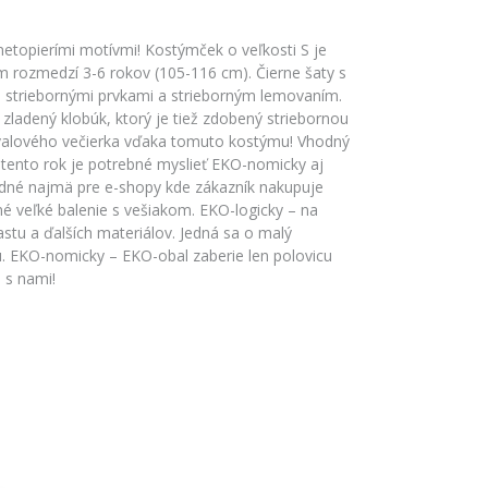
etopierími motívmi! Kostýmček o veľkosti S je
m rozmedzí 3-6 rokov (105-116 cm). Čierne šaty s
striebornými prvkami a strieborným lemovaním.
 zladený klobúk, ktorý je tiež zdobený striebornou
evalového večierka vďaka tomuto kostýmu! Vhodný
 tento rok je potrebné myslieť EKO-nomicky aj
odné najmä pre e-shopy kde zákazník nakupuje
né veľké balenie s vešiakom. EKO-logicky – na
astu a ďalších materiálov. Jedná sa o malý
u. EKO-nomicky – EKO-obal zaberie len polovicu
 s nami!