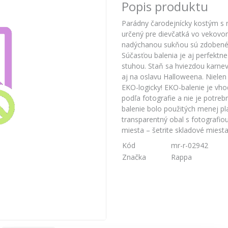
Popis produktu
Parádny čarodejnícky kostým s n
určený pre dievčatká vo vekovo
nadýchanou sukňou sú zdobené 
Súčasťou balenia je aj perfektne
stuhou. Staň sa hviezdou karn
aj na oslavu Halloweena. Nielen
EKO-logicky! EKO-balenie je vh
podľa fotografie a nie je potreb
balenie bolo použitých menej pl
transparentný obal s fotografio
miesta – šetrite skladové miesta
Kód
mr-r-02942
Značka
Rappa