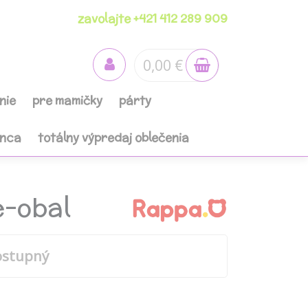
zavolajte +421 412 289 909
0,00 €
nie
pre mamičky
párty
anca
totálny výpredaj oblečenia
e-obal
ostupný