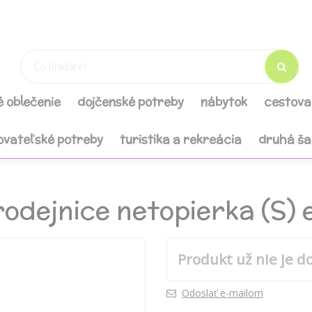
é oblečenie
dojčenské potreby
nábytok
cestova
ovateľské potreby
turistika a rekreácia
druhá š
odejnice netopierka (S) 
Produkt už nie je d
Odoslať e-mailom