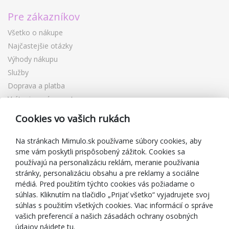
Pre zákazníkov
Všetko o nákupe
Najčastejšie otázky
Výhody nákupu
Služby
Doprava a platba
Vrátenie a výmena tovaru
Reklamácia
Cookies vo vašich rukách
Darčekové poukážky
Zľavové kupóny
Na stránkach Mimulo.sk používame súbory cookies, aby
sme vám poskytli prispôsobený zážitok. Cookies sa
Blog
používajú na personalizáciu reklám, meranie používania
O predajcovi
stránky, personalizáciu obsahu a pre reklamy a sociálne
médiá. Pred použitím týchto cookies vás požiadame o
Mimulo.sk
súhlas. Kliknutím na tlačidlo „Prijať všetko“ vyjadrujete svoj
Obchodné podmienky
súhlas s použitím všetkých cookies. Viac informácií o správe
vašich preferencií a našich zásadách ochrany osobných
Ochrana osobných údajov GDPR
údajov nájdete tu.