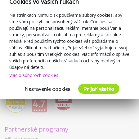
Cookies vo vašich rukách
Darčekové poukážky
Zľavové kupóny
Na stránkach Mimulo.sk používame súbory cookies, aby
sme vám poskytli prispôsobený zážitok. Cookies sa
Blog
používajú na personalizáciu reklám, meranie používania
O predajcovi
stránky, personalizáciu obsahu a pre reklamy a sociálne
médiá. Pred použitím týchto cookies vás požiadame o
Mimulo.sk
súhlas. Kliknutím na tlačidlo „Prijať všetko“ vyjadrujete svoj
Obchodné podmienky
súhlas s použitím všetkých cookies. Viac informácií o správe
vašich preferencií a našich zásadách ochrany osobných
Ochrana osobných údajov GDPR
údajov nájdete tu.
Kontakty
Viac o súboroch cookies
Spolupracujeme
Hodnotenie zákazníkov
Nastavenie cookies
Prijať všetko
Partnerské programy
Affiliate program