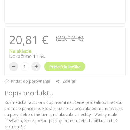
20,81 €
(23,12 €)
Na sklade
Doručíme
11
.
8
.
−
+
Pridať do košíka
Pridať do porovnania
Zdieľať
Popis produktu
Kozmetická taštička s doplnkami na líčenie je ideálnou hračkou
pre malé princezné. Ktorá si už neraz požičala od mamičky lesk
na pery alebo očné tiene, nalakovala si nechty... Všetky malé
dievčatká, ktoré pozorujú svoju mamu, tetu, babičku, sa tiež
chcú nalíčiť.