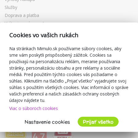
Služby
Doprava a platba
Vrátenie a výmena tovaru
Reklamácia
Cookies vo vašich rukách
Darčekové poukážky
Zľavové kupóny
Na stránkach Mimulo.sk používame súbory cookies, aby
sme vám poskytli prispôsobený zážitok. Cookies sa
Blog
používajú na personalizáciu reklám, meranie používania
O predajcovi
stránky, personalizáciu obsahu a pre reklamy a sociálne
médiá. Pred použitím týchto cookies vás požiadame o
Mimulo.sk
súhlas. Kliknutím na tlačidlo „Prijať všetko“ vyjadrujete svoj
Obchodné podmienky
súhlas s použitím všetkých cookies. Viac informácií o správe
vašich preferencií a našich zásadách ochrany osobných
Ochrana osobných údajov GDPR
údajov nájdete tu.
Kontakty
Viac o súboroch cookies
Spolupracujeme
Hodnotenie zákazníkov
Nastavenie cookies
Prijať všetko