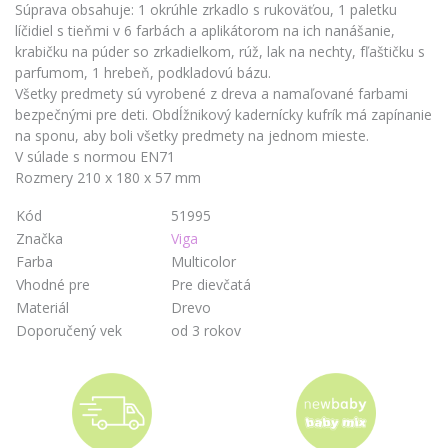
Súprava obsahuje: 1 okrúhle zrkadlo s rukoväťou, 1 paletku
líčidiel s tieňmi v 6 farbách a aplikátorom na ich nanášanie,
krabičku na púder so zrkadielkom, rúž, lak na nechty, fľaštičku s
parfumom, 1 hrebeň, podkladovú bázu.
Všetky predmety sú vyrobené z dreva a namaľované farbami
bezpečnými pre deti. Obdĺžnikový kadernícky kufrík má zapínanie
na sponu, aby boli všetky predmety na jednom mieste.
V súlade s normou EN71
Rozmery 210 x 180 x 57 mm
Kód
51995
Značka
Viga
Farba
Multicolor
Vhodné pre
Pre dievčatá
Materiál
Drevo
Doporučený vek
od 3 rokov