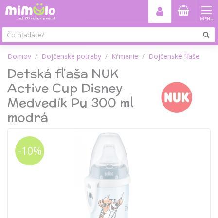
MENU
Domov
Dojčenské potreby
Kŕmenie
Dojčenské fľaše
Detská fľaša NUK
Active Cup Disney
Medvedík Pu 300 ml
modrá
-10%