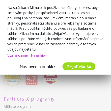
Darčekové poukážky
Zľavové kupóny
Na stránkach Mimulo.sk používame súbory cookies, aby
sme vám poskytli prispôsobený zážitok. Cookies sa
Blog
používajú na personalizáciu reklám, meranie používania
O predajcovi
stránky, personalizáciu obsahu a pre reklamy a sociálne
médiá. Pred použitím týchto cookies vás požiadame o
Mimulo.sk
súhlas. Kliknutím na tlačidlo „Prijať všetko“ vyjadrujete svoj
Obchodné podmienky
súhlas s použitím všetkých cookies. Viac informácií o správe
vašich preferencií a našich zásadách ochrany osobných
Ochrana osobných údajov GDPR
údajov nájdete tu.
Kontakty
Viac o súboroch cookies
Spolupracujeme
Hodnotenie zákazníkov
Nastavenie cookies
Prijať všetko
Partnerské programy
Affiliate program