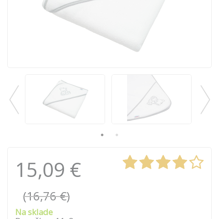
15,09 €
(16,76 €)
Na sklade