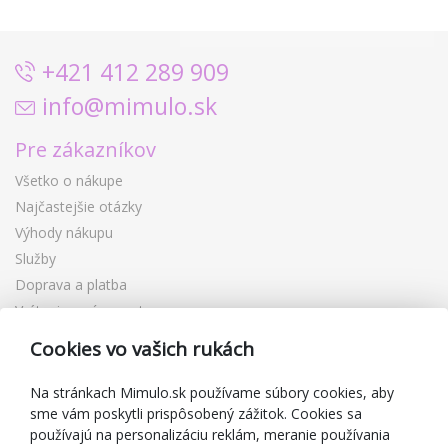
+421 412 289 909
info@mimulo.sk
Pre zákazníkov
Všetko o nákupe
Najčastejšie otázky
Výhody nákupu
Služby
Doprava a platba
Vrátenie a výmena tovaru
Reklamácia
Cookies vo vašich rukách
Darčekové poukážky
Zľavové kupóny
Na stránkach Mimulo.sk používame súbory cookies, aby
sme vám poskytli prispôsobený zážitok. Cookies sa
Blog
používajú na personalizáciu reklám, meranie používania