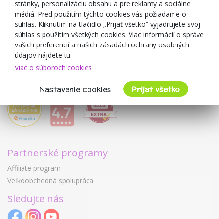
O predajcovi
stránky, personalizáciu obsahu a pre reklamy a sociálne
médiá. Pred použitím týchto cookies vás požiadame o
Mimulo.sk
súhlas. Kliknutím na tlačidlo „Prijať všetko“ vyjadrujete svoj
Obchodné podmienky
súhlas s použitím všetkých cookies. Viac informácií o správe
vašich preferencií a našich zásadách ochrany osobných
Ochrana osobných údajov GDPR
údajov nájdete tu.
Kontakty
Viac o súboroch cookies
Spolupracujeme
Hodnotenie zákazníkov
Nastavenie cookies
Prijať všetko
Partnerské programy
Affiliate program
Veľkoobchodná spolupráca
Sledujte nás