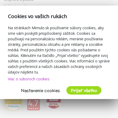
Vrátenie a výmena tovaru
Reklamácia
Cookies vo vašich rukách
Darčekové poukážky
Zľavové kupóny
Na stránkach Mimulo.sk používame súbory cookies, aby
sme vám poskytli prispôsobený zážitok. Cookies sa
Blog
používajú na personalizáciu reklám, meranie používania
O predajcovi
stránky, personalizáciu obsahu a pre reklamy a sociálne
médiá. Pred použitím týchto cookies vás požiadame o
Mimulo.sk
súhlas. Kliknutím na tlačidlo „Prijať všetko“ vyjadrujete svoj
Obchodné podmienky
súhlas s použitím všetkých cookies. Viac informácií o správe
vašich preferencií a našich zásadách ochrany osobných
Ochrana osobných údajov GDPR
údajov nájdete tu.
Kontakty
Viac o súboroch cookies
Spolupracujeme
Hodnotenie zákazníkov
Nastavenie cookies
Prijať všetko