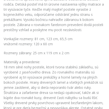
rodiča. Detská posteľ má tri úrovne nastavenia výšky matrace a
tri vysúvacie tyče. Keďže malý majiteľ postele vyrastie z
kojeneckého veku, odporúčame odstrániť jednu stranu s
prekážkami. Vysokú bočnicu nahraďte zábranou k bokom
postele. Zábrana v rovnakom farebnom prevedení dodá posteli
prestížny vzhľad a poskytne mu pocit nezávislosti.
Vonkajšie rozmery: 81 cm, 123 cm, 65,5 cm
vnútorné rozmery: 120 x 60 cm
Rozmery zábrany: 25 cm x 119 cm x 2 cm
Materiály a prevedenie:
18 mm silné nohy postele, ktoré tvoria stabilnú základňu, sú
vyrobené z jaseňového dreva. Zo rovnakého materiálu sú
vyrobené aj tri vysúvacie prekážky a horné lamely na plných
bokoch postele. Hrany drevených lamel a všetkých prekážok sú
jemne zaoblené, aby si dieťa neporanilo tvár alebo ruky.
Štruktúra a zafarbenie dreva sa nedajú opakovať, takže ak si
kúpite dva rovnaké kusy, drevené časti nábytku sa budú líšiť.
Všetky drevené prvky povrchovo upravené bezfarebným lakom,
ktorý je pre dieťa bezpečný a nevyvoláva alergie. Ostatné prvky