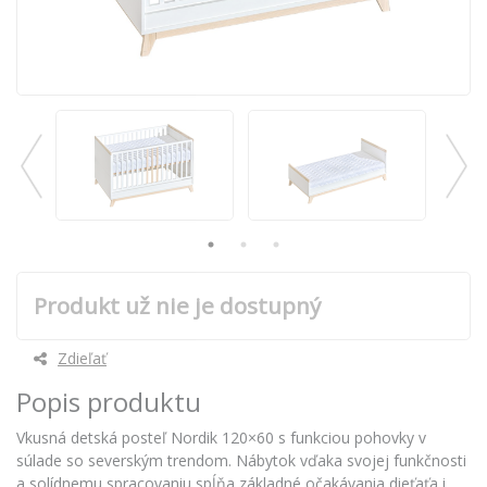
Produkt už nie je dostupný
Zdieľať
Popis produktu
Vkusná detská posteľ Nordik 120×60 s funkciou pohovky v
súlade so severským trendom. Nábytok vďaka svojej funkčnosti
a solídnemu spracovaniu spĺňa základné očakávania dieťaťa i