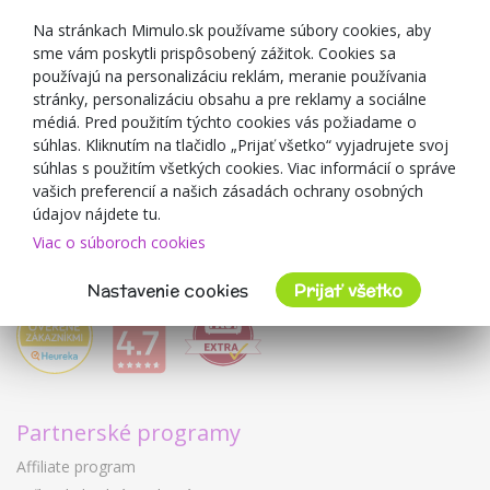
Zľavové kupóny
Na stránkach Mimulo.sk používame súbory cookies, aby
sme vám poskytli prispôsobený zážitok. Cookies sa
Blog
používajú na personalizáciu reklám, meranie používania
O predajcovi
stránky, personalizáciu obsahu a pre reklamy a sociálne
médiá. Pred použitím týchto cookies vás požiadame o
Mimulo.sk
súhlas. Kliknutím na tlačidlo „Prijať všetko“ vyjadrujete svoj
Obchodné podmienky
súhlas s použitím všetkých cookies. Viac informácií o správe
vašich preferencií a našich zásadách ochrany osobných
Ochrana osobných údajov GDPR
údajov nájdete tu.
Kontakty
Viac o súboroch cookies
Spolupracujeme
Hodnotenie zákazníkov
Nastavenie cookies
Prijať všetko
Partnerské programy
Affiliate program