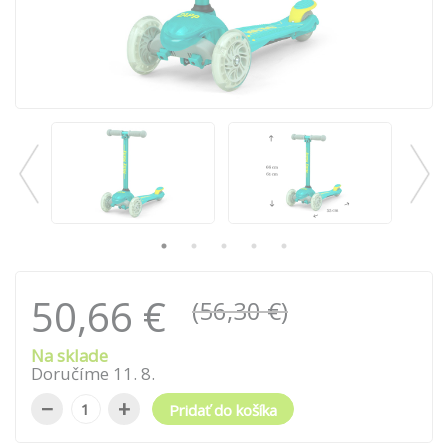
50,66 €
(56,30 €)
Na sklade
Doručíme
11
.
8
.
−
+
Pridať do košíka