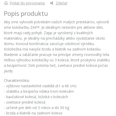
Pridať do porovnania
Zdieľať
Popis produktu
Aby sme vyhoveli potrebám našich malých pretekárov, vytvorili
sme kolobežku ZAPP. Je ideálnym riešením pre aktívne deti,
ktoré majú rady pohyb. Zapp je vyrobený z kvalitných
materiálov, je ideálny na prechádzky alebo vyvádzanie okolo
domu. Kovová konštrukcia zaručuje odolnosť výrobku.
Kolobežka má navyše brzdu a blatník na zadnom koliesku.
Riadenie a zatáčanie pracuje na princípe zmeny rovnováhy tela.
Veľkou výhodou kolobežky sú 3 kolesá, ktoré poskytnú stabilitu
a bezpečnosť. Deti potešia tiež, svietiace predné kolesá počas
jazdy.
Charakteristika:
- výškovo nastaviteľné riadidlá (61 a 66 cm)
- stabilita a bezpečia vďaka trom kolesám
- kaučukové kolesá, ložiská v kolesách
- svietiace predné kolesá
- určené pre deti od 3 rokov a do 50 kg
- brzda a blatník na zadnom kolese