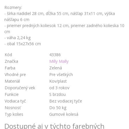
Rozmery:
- šírka riadidiel 28 cm, dĺžka 55 cm, nášľap 31x11 cm, výška
nášľapu 6 cm
- priemer predných koliesok 12 cm, priemer zadného kolieska 10
cm
- váha 2,24 kg
- obal 15x27x56 cm
Kód
43386
Značka
Milly Mally
Farba
Zelená
Vhodné pre
Pre všetkých
Materiál
Kov/plast
Doporučený vek
od 3 rokov
Funkcie
S brzdou
Vodiaca tyč
Bez vodiacej tyče
Nosnosť
Do 50 kg
Typ kolies
Gumové kolesá
Dostupné aj v týchto farebných