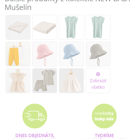
Mušelín
Zobraziť
všetko
DNES OBJEDNÁTE,
TVORÍME