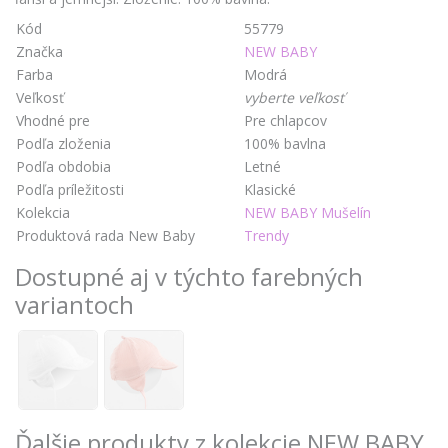
Kód
55779
Značka
NEW BABY
Farba
Modrá
Veľkosť
vyberte veľkosť
Vhodné pre
Pre chlapcov
Podľa zloženia
100% bavlna
Podľa obdobia
Letné
Podľa príležitosti
Klasické
Kolekcia
NEW BABY Mušelín
Produktová rada New Baby
Trendy
Dostupné aj v týchto farebných
variantoch
Ďalšie produkty z kolekcie NEW BABY