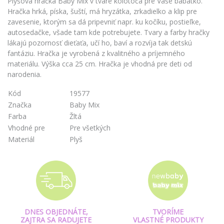
Plyšová hračka Baby Mix v tvare kolotoča pre Vaše bábätko.
Hračka hrká, píska, šuští, má hryzátka, zrkadielko a klip pre
zavesenie, ktorým sa dá pripevniť napr. ku kočíku, postieľke,
autosedačke, všade tam kde potrebujete. Tvary a farby hračky
lákajú pozornosť dieťaťa, učí ho, baví a rozvíja tak detskú
fantáziu. Hračka je vyrobená z kvalitného a príjemného
materiálu. Výška cca 25 cm. Hračka je vhodná pre deti od
narodenia.
Kód
19577
Značka
Baby Mix
Farba
Žltá
Vhodné pre
Pre všetkých
Materiál
Plyš
DNES OBJEDNÁTE,
TVORÍME
ZAJTRA SA RADUJETE
VLASTNÉ PRODUKTY