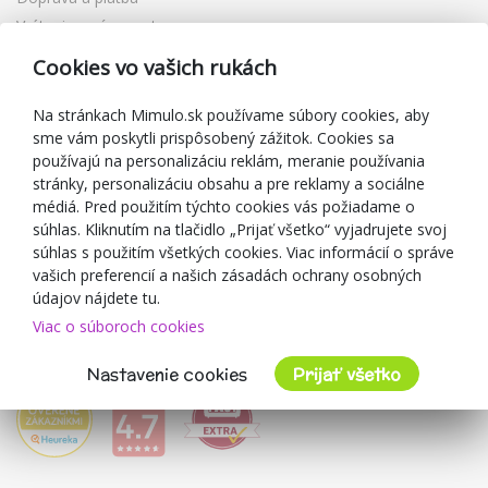
Vrátenie a výmena tovaru
Reklamácia
Cookies vo vašich rukách
Darčekové poukážky
Zľavové kupóny
Na stránkach Mimulo.sk používame súbory cookies, aby
sme vám poskytli prispôsobený zážitok. Cookies sa
Blog
používajú na personalizáciu reklám, meranie používania
O predajcovi
stránky, personalizáciu obsahu a pre reklamy a sociálne
médiá. Pred použitím týchto cookies vás požiadame o
Mimulo.sk
súhlas. Kliknutím na tlačidlo „Prijať všetko“ vyjadrujete svoj
Obchodné podmienky
súhlas s použitím všetkých cookies. Viac informácií o správe
vašich preferencií a našich zásadách ochrany osobných
Ochrana osobných údajov GDPR
údajov nájdete tu.
Kontakty
Viac o súboroch cookies
Spolupracujeme
Hodnotenie zákazníkov
Nastavenie cookies
Prijať všetko