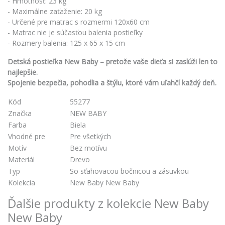
- Hmotnosť: 23 kg
- Maximálne zaťaženie: 20 kg
- Určené pre matrac s rozmermi 120x60 cm
- Matrac nie je súčasťou balenia postieľky
- Rozmery balenia: 125 x 65 x 15 cm
Detská postieľka New Baby – pretože vaše dieťa si zaslúži len to
najlepšie.
Spojenie bezpečia, pohodlia a štýlu, ktoré vám uľahčí každý deň.
Kód
55277
Značka
NEW BABY
Farba
Biela
Vhodné pre
Pre všetkých
Motív
Bez motívu
Materiál
Drevo
Typ
So sťahovacou bočnicou a zásuvkou
Kolekcia
New Baby New Baby
Ďalšie produkty z kolekcie New Baby
New Baby