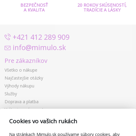
BEZPEČNOSŤ
20 ROKOV SKÚSENOSTÍ,
A KVALITA
TRADÍCIE A LÁSKY
+421 412 289 909
info@mimulo.sk
Pre zákazníkov
Všetko o nákupe
Najčastejšie otázky
Výhody nákupu
Služby
Doprava a platba
Vrátenie a výmena tovaru
Reklamácia
Cookies vo vašich rukách
Darčekové poukážky
Zľavové kupóny
Na stránkach Mimulo.sk používame súbory cookies, aby