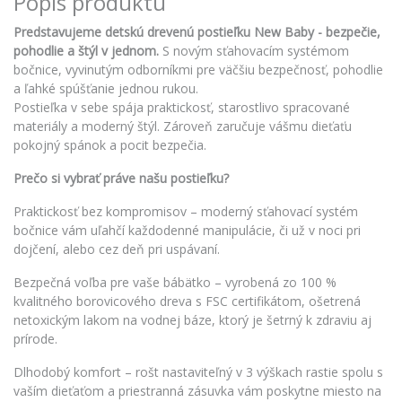
Popis produktu
Predstavujeme detskú drevenú postieľku New Baby - bezpečie,
pohodlie a štýl v jednom.
S novým sťahovacím systémom
bočnice, vyvinutým odborníkmi pre väčšiu bezpečnosť, pohodlie
a ľahké spúšťanie jednou rukou.
Postieľka v sebe spája praktickosť, starostlivo spracované
materiály a moderný štýl. Zároveň zaručuje vášmu dieťaťu
pokojný spánok a pocit bezpečia.
Prečo si vybrať práve našu postieľku?
Praktickosť bez kompromisov – moderný sťahovací systém
bočnice vám uľahčí každodenné manipulácie, či už v noci pri
dojčení, alebo cez deň pri uspávaní.
Bezpečná voľba pre vaše bábätko – vyrobená zo 100 %
kvalitného borovicového dreva s FSC certifikátom, ošetrená
netoxickým lakom na vodnej báze, ktorý je šetrný k zdraviu aj
prírode.
Dlhodobý komfort – rošt nastaviteľný v 3 výškach rastie spolu s
vaším dieťaťom a priestranná zásuvka vám poskytne miesto na