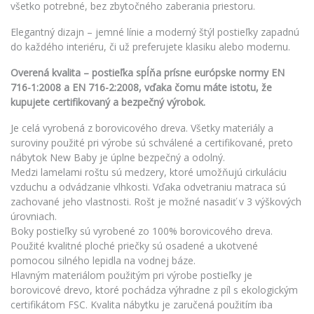
všetko potrebné, bez zbytočného zaberania priestoru.
Elegantný dizajn – jemné línie a moderný štýl postieľky zapadnú
do každého interiéru, či už preferujete klasiku alebo modernu.
Overená kvalita – postieľka spĺňa prísne európske normy EN
716-1:2008 a EN 716-2:2008, vďaka čomu máte istotu, že
kupujete certifikovaný a bezpečný výrobok.
Je celá vyrobená z borovicového dreva. Všetky materiály a
suroviny použité pri výrobe sú schválené a certifikované, preto
nábytok New Baby je úplne bezpečný a odolný.
Medzi lamelami roštu sú medzery, ktoré umožňujú cirkuláciu
vzduchu a odvádzanie vlhkosti. Vďaka odvetraniu matraca sú
zachované jeho vlastnosti. Rošt je možné nasadiť v 3 výškových
úrovniach.
Boky postieľky sú vyrobené zo 100% borovicového dreva.
Použité kvalitné ploché priečky sú osadené a ukotvené
pomocou silného lepidla na vodnej báze.
Hlavným materiálom použitým pri výrobe postieľky je
borovicové drevo, ktoré pochádza výhradne z píl s ekologickým
certifikátom FSC. Kvalita nábytku je zaručená použitím iba