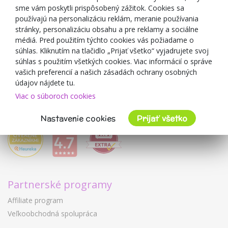
sme vám poskytli prispôsobený zážitok. Cookies sa
Blog
používajú na personalizáciu reklám, meranie používania
O predajcovi
stránky, personalizáciu obsahu a pre reklamy a sociálne
médiá. Pred použitím týchto cookies vás požiadame o
Mimulo.sk
súhlas. Kliknutím na tlačidlo „Prijať všetko“ vyjadrujete svoj
Obchodné podmienky
súhlas s použitím všetkých cookies. Viac informácií o správe
vašich preferencií a našich zásadách ochrany osobných
Ochrana osobných údajov GDPR
údajov nájdete tu.
Kontakty
Viac o súboroch cookies
Spolupracujeme
Hodnotenie zákazníkov
Nastavenie cookies
Prijať všetko
Partnerské programy
Affiliate program
Veľkoobchodná spolupráca