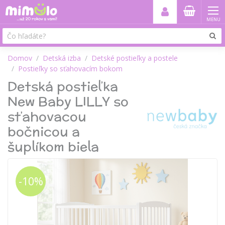
MENU
Domov
Detská izba
Detské postieľky a postele
Postieľky so sťahovacím bokom
Detská postieľka
New Baby LILLY so
sťahovacou
bočnicou a
šuplíkom biela
-10%