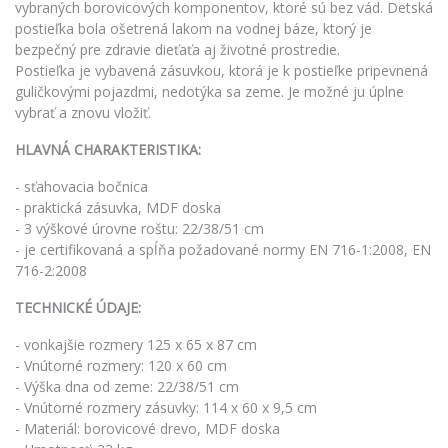
vybraných borovicových komponentov, ktoré sú bez vád. Detská
postieľka bola ošetrená lakom na vodnej báze, ktorý je
bezpečný pre zdravie dieťaťa aj životné prostredie.
Postieľka je vybavená zásuvkou, ktorá je k postieľke pripevnená
guličkovými pojazdmi, nedotýka sa zeme. Je možné ju úplne
vybrať a znovu vložiť.
HLAVNÁ CHARAKTERISTIKA:
- sťahovacia bočnica
- praktická zásuvka, MDF doska
- 3 výškové úrovne roštu: 22/38/51 cm
- je certifikovaná a spĺňa požadované normy EN 716-1:2008, EN
716-2:2008
TECHNICKÉ ÚDAJE:
- vonkajšie rozmery 125 x 65 x 87 cm
- Vnútorné rozmery: 120 x 60 cm
- Výška dna od zeme: 22/38/51 cm
- Vnútorné rozmery zásuvky: 114 x 60 x 9,5 cm
- Materiál: borovicové drevo, MDF doska