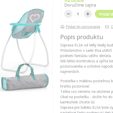
Na sklade
Doručíme zajtra
−
+
Pridať d
Pridať do porovnania
O
Popis produktu
Súprava ELSA od Milly Mally bud
Príslušenstvo v sade Elsa uľahč
podnieti fantáziu vášho dieťaťa.
Má ľahkú konštrukciu a spĺňa b
pozorovatelia a ochotne napodo
najmenších.
Postieľka s mäkkou posteľnou bi
hračku pozorovať.
Taška cez rameno na uloženie pr
Obal na postieľku - zložte ho d
kamkoľvek chcete ísť.
Súprava pre bábiku ELSA bola 
pastelové farby podnecujú deti k