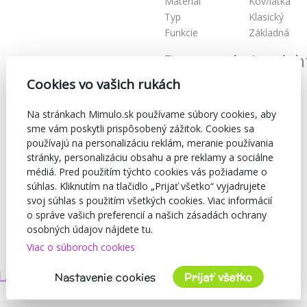
Materiál
Kov/látka
Typ
Klasický
Funkcie
Základná
Dostupné aj v tých
Cookies vo vašich rukách
Na stránkach Mimulo.sk používame súbory cookies, aby
sme vám poskytli prispôsobený zážitok. Cookies sa
používajú na personalizáciu reklám, meranie používania
stránky, personalizáciu obsahu a pre reklamy a sociálne
médiá. Pred použitím týchto cookies vás požiadame o
súhlas. Kliknutím na tlačidlo „Prijať všetko“ vyjadrujete
svoj súhlas s použitím všetkých cookies. Viac informácií
o správe vašich preferencií a našich zásadách ochrany
osobných údajov nájdete tu.
Viac o súboroch cookies
TVORÍME
BEZPEČNOSŤ
LASTNÉ PRODUKTY
A KVALITA
Nastavenie cookies
Prijať všetko