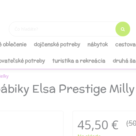
é oblečenie
dojčenské potreby
nábytok
cestova
ovateľské potreby
turistika a rekreácia
druhá š
ieľky
biky Elsa Prestige Milly
45,50 €
(50