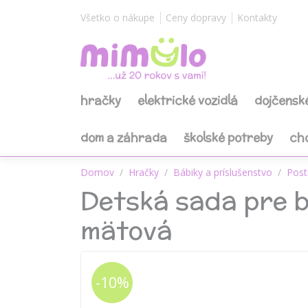
Všetko o nákupe
Ceny dopravy
Kontakty
hračky
elektrické vozidlá
dojčensk
dom a záhrada
školské potreby
ch
Domov
Hračky
Bábiky a príslušenstvo
Post
Detská sada pre bá
mätová
-10%