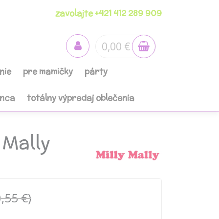
zavolajte +421 412 289 909
0,00 €
nie
pre mamičky
párty
anca
totálny výpredaj oblečenia
 Mally
,55 €)