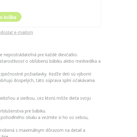
o košíka
doslať e-mailom
e nepostrádateľná pre každé dievčatko.
í starostlivosť o obľúbenú bábiku alebo medvedíka a
ezpečnostné požiadavky. Keďže deti sú výborní
bňujú dospelých, táto súprava splní očakávania
elizňou a sieťkou, cez ktorú môže dieťa svoju
íslušenstva pre bábiku.
o pohodlného obalu a vezmite si ho so sebou,
vyrobená s maximálnym dôrazom na detail a
 hre.