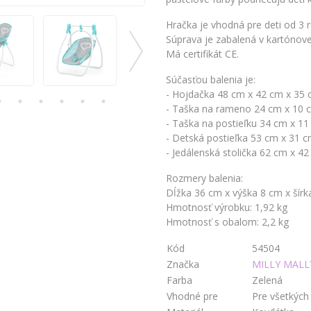
Hračka je vhodná pre deti od 3 
Súprava je zabalená v kartónovej
Má certifikát CE.
Súčasťou balenia je:
- Hojdačka 48 cm x 42 cm x 35
- Taška na rameno 24 cm x 10 
- Taška na postieľku 34 cm x 1
- Detská postieľka 53 cm x 31 
- Jedálenská stolička 62 cm x 4
Rozmery balenia:
Dĺžka 36 cm x výška 8 cm x šír
Hmotnosť výrobku: 1,92 kg
Hmotnosť s obalom: 2,2 kg
Kód
54504
Značka
MILLY MALL
Farba
Zelená
Vhodné pre
Pre všetkých