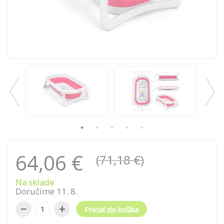
64,06 €
(71,18 €)
Na sklade
Doručíme
11
.
8
.
−
+
Pridať do košíka