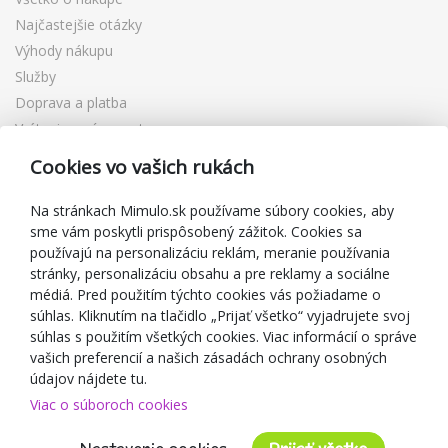
Najčastejšie otázky
Výhody nákupu
Služby
Doprava a platba
Vrátenie a výmena tovaru
Reklamácia
Cookies vo vašich rukách
Darčekové poukážky
Zľavové kupóny
Na stránkach Mimulo.sk používame súbory cookies, aby
sme vám poskytli prispôsobený zážitok. Cookies sa
Blog
používajú na personalizáciu reklám, meranie používania
O predajcovi
stránky, personalizáciu obsahu a pre reklamy a sociálne
médiá. Pred použitím týchto cookies vás požiadame o
Mimulo.sk
súhlas. Kliknutím na tlačidlo „Prijať všetko“ vyjadrujete svoj
Obchodné podmienky
súhlas s použitím všetkých cookies. Viac informácií o správe
vašich preferencií a našich zásadách ochrany osobných
Ochrana osobných údajov GDPR
údajov nájdete tu.
Kontakty
Viac o súboroch cookies
Spolupracujeme
Hodnotenie zákazníkov