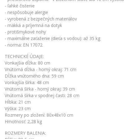
- ľahké čistenie
- nespôsobuje alergie
- vyrobená z bezpečných materiálov
- mäkká a príjemná na dotyk
- protišmykové nohy
- maximálne zaťaženie (dieťa s vodou): až 35 kg
- norma: EN 17072
TECHNICKÉ ÚDAJE:
Vonkajšia dĺžka: 80 cm
Vnútorná dĺžka - horný okraj: 71 cm
Dĺžka vnútorného dna: 59 cm
Vonkajšia šírka: 48 cm
Vnútorná šírka - horný okraj: 39 cm
Vnútorná šírka v spodnej časti: 28 cm
Hĺbka: 21 cm
Výška: 23 cm
Rozmery po zložení: 80x48x10 cm
Hmotnosť: 2,28 kg
ROZMERY BALENIA: