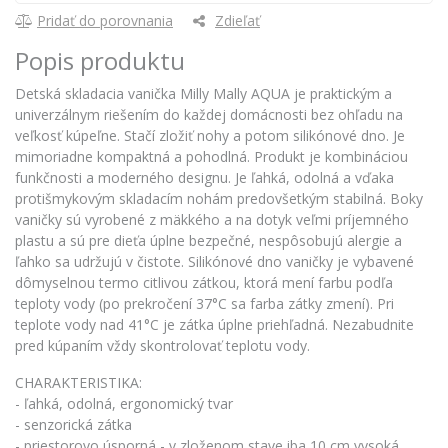
Pridať do porovnania
Zdieľať
Popis produktu
Detská skladacia vanička Milly Mally AQUA je praktickým a
univerzálnym riešením do každej domácnosti bez ohľadu na
veľkosť kúpeľne. Stačí zložiť nohy a potom silikónové dno. Je
mimoriadne kompaktná a pohodlná. Produkt je kombináciou
funkčnosti a moderného designu. Je ľahká, odolná a vďaka
protišmykovým skladacím nohám predovšetkým stabilná. Boky
vaničky sú vyrobené z mäkkého a na dotyk veľmi príjemného
plastu a sú pre dieťa úplne bezpečné, nespôsobujú alergie a
ľahko sa udržujú v čistote. Silikónové dno vaničky je vybavené
dômyselnou termo citlivou zátkou, ktorá mení farbu podľa
teploty vody (po prekročení 37°C sa farba zátky zmení). Pri
teplote vody nad 41°C je zátka úplne priehľadná. Nezabudnite
pred kúpaním vždy skontrolovať teplotu vody.
CHARAKTERISTIKA:
- ľahká, odolná, ergonomický tvar
- senzorická zátka
- priestorovo úsporná - v zloženom stave iba 10 cm vysoká