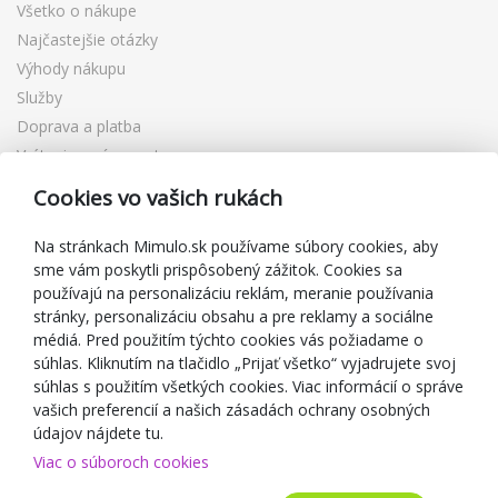
Všetko o nákupe
Najčastejšie otázky
Výhody nákupu
Služby
Doprava a platba
Vrátenie a výmena tovaru
Reklamácia
Cookies vo vašich rukách
Darčekové poukážky
Zľavové kupóny
Na stránkach Mimulo.sk používame súbory cookies, aby
sme vám poskytli prispôsobený zážitok. Cookies sa
Blog
používajú na personalizáciu reklám, meranie používania
O predajcovi
stránky, personalizáciu obsahu a pre reklamy a sociálne
médiá. Pred použitím týchto cookies vás požiadame o
Mimulo.sk
súhlas. Kliknutím na tlačidlo „Prijať všetko“ vyjadrujete svoj
Obchodné podmienky
súhlas s použitím všetkých cookies. Viac informácií o správe
vašich preferencií a našich zásadách ochrany osobných
Ochrana osobných údajov GDPR
údajov nájdete tu.
Kontakty
Viac o súboroch cookies
Spolupracujeme
Hodnotenie zákazníkov