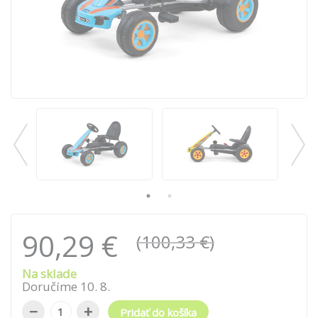
90,29 €
(100,33 €)
Na sklade
Doručíme
10
.
8
.
−
+
Pridať do košíka