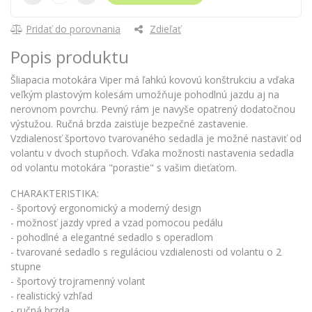
Pridať do porovnania
Zdieľať
Popis produktu
Šliapacia motokára Viper má ľahkú kovovú konštrukciu a vďaka
veľkým plastovým kolesám umožňuje pohodlnú jazdu aj na
nerovnom povrchu. Pevný rám je navyše opatrený dodatočnou
výstužou. Ručná brzda zaisťuje bezpečné zastavenie.
Vzdialenosť športovo tvarovaného sedadla je možné nastaviť od
volantu v dvoch stupňoch. Vďaka možnosti nastavenia sedadla
od volantu motokára "porastie" s vašim dieťaťom.
CHARAKTERISTIKA:
- športový ergonomický a moderný design
- možnosť jazdy vpred a vzad pomocou pedálu
- pohodlné a elegantné sedadlo s operadlom
- tvarované sedadlo s reguláciou vzdialenosti od volantu o 2
stupne
- športový trojramenný volant
- realistický vzhľad
- ručná brzda