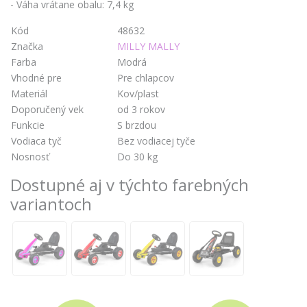
- Váha vrátane obalu: 7,4 kg
Kód
48632
Značka
MILLY MALLY
Farba
Modrá
Vhodné pre
Pre chlapcov
Materiál
Kov/plast
Doporučený vek
od 3 rokov
Funkcie
S brzdou
Vodiaca tyč
Bez vodiacej tyče
Nosnosť
Do 30 kg
Dostupné aj v týchto farebných
variantoch