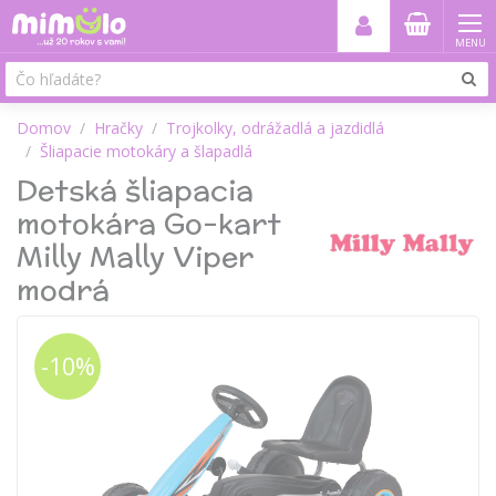
MENU
Domov
Hračky
Trojkolky, odrážadlá a jazdidlá
Šliapacie motokáry a šlapadlá
Detská šliapacia
motokára Go-kart
Milly Mally Viper
modrá
-10%