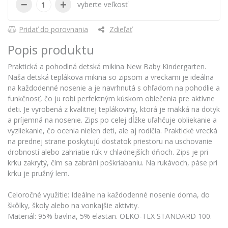
−
+
vyberte veľkosť
Pridať do porovnania
Zdieľať
Popis produktu
Praktická a pohodlná detská mikina New Baby Kindergarten.
Naša detská teplákova mikina so zipsom a vreckami je ideálna
na každodenné nosenie a je navrhnutá s ohľadom na pohodlie a
funkčnosť, čo ju robí perfektným kúskom oblečenia pre aktívne
deti. Je vyrobená z kvalitnej teplákoviny, ktorá je mäkká na dotyk
a príjemná na nosenie. Zips po celej dĺžke uľahčuje obliekanie a
vyzliekanie, čo ocenia nielen deti, ale aj rodičia. Praktické vrecká
na prednej strane poskytujú dostatok priestoru na uschovanie
drobností alebo zahriatie rúk v chladnejších dňoch. Zips je pri
krku zakrytý, čím sa zabráni poškriabaniu. Na rukávoch, páse pri
krku je pružný lem.
Celoročné využitie: Ideálne na každodenné nosenie doma, do
škôlky, školy alebo na vonkajšie aktivity.
Materiál: 95% bavlna, 5% elastan. OEKO-TEX STANDARD 100.