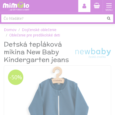
MENU
Domov
Dojčenské oblečenie
Oblečenie pre predškolské deti
Detská tepláková
mikina New Baby
Kindergarten jeans
-50%