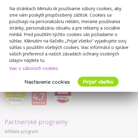
Zľavové kupóny
Na stránkach Mimulo.sk používame súbory cookies, aby
sme vám poskytli prispôsobený zážitok. Cookies sa
Blog
používajú na personalizáciu reklám, meranie používania
O predajcovi
stránky, personalizáciu obsahu a pre reklamy a sociálne
médiá. Pred použitím týchto cookies vás požiadame o
Mimulo.sk
súhlas. Kliknutím na tlačidlo „Prijať všetko“ vyjadrujete svoj
Obchodné podmienky
súhlas s použitím všetkých cookies. Viac informácií o správe
vašich preferencií a našich zásadách ochrany osobných
Ochrana osobných údajov GDPR
údajov nájdete tu.
Kontakty
Viac o súboroch cookies
Spolupracujeme
Hodnotenie zákazníkov
Nastavenie cookies
Prijať všetko
Partnerské programy
Affiliate program