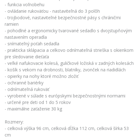
- funkcia voľnobehu
- ovládanie rukoväťou - nastaviteľná do 3 polôh
- trojbodové, nastaviteľné bezpečnostné pásy s chráničmi
ramien
- pohodlné a ergonomicky tvarované sedadlo s dvojstupňovým
nastavením operadla
- snímateľný poťah sedadla
- prakticka sklápacia a celkovo odnímateľná strieška s okienkom
pre sledovanie dieťaťa
- veľké nafukovacie kolesá, guličkové ložiská v zadných kolesách
- košík s vekom na drobnosti, blatníky, zvonček na riadidlách
- opierky na nohy ktoré možno zložiť
- ochranné bariérky
- odnímateľná rukoväť
- vyrobené v súlade s európskymi bezpečnostnými normami
- určené pre deti od 1 do 5 rokov
- maximálne zaťaženie 30 kg
Rozmery:
- celková výška 96 cm, celková dĺžka 112 cm, celková šírka 53
cm