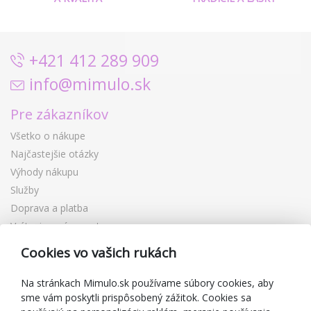
+421 412 289 909
info@mimulo.sk
Pre zákazníkov
Všetko o nákupe
Najčastejšie otázky
Výhody nákupu
Služby
Doprava a platba
Vrátenie a výmena tovaru
Reklamácia
Cookies vo vašich rukách
Darčekové poukážky
Zľavové kupóny
Na stránkach Mimulo.sk používame súbory cookies, aby
sme vám poskytli prispôsobený zážitok. Cookies sa
Blog