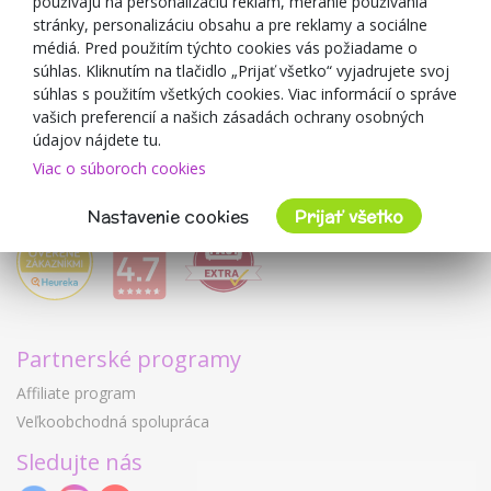
používajú na personalizáciu reklám, meranie používania
O predajcovi
stránky, personalizáciu obsahu a pre reklamy a sociálne
médiá. Pred použitím týchto cookies vás požiadame o
Mimulo.sk
súhlas. Kliknutím na tlačidlo „Prijať všetko“ vyjadrujete svoj
Obchodné podmienky
súhlas s použitím všetkých cookies. Viac informácií o správe
vašich preferencií a našich zásadách ochrany osobných
Ochrana osobných údajov GDPR
údajov nájdete tu.
Kontakty
Viac o súboroch cookies
Spolupracujeme
Hodnotenie zákazníkov
Nastavenie cookies
Prijať všetko
Partnerské programy
Affiliate program
Veľkoobchodná spolupráca
Sledujte nás