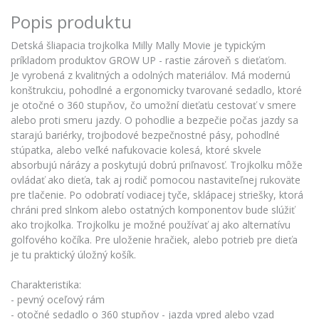
Popis produktu
Detská šliapacia trojkolka Milly Mally Movie je typickým
príkladom produktov GROW UP - rastie zároveň s dieťaťom.
Je vyrobená z kvalitných a odolných materiálov. Má modernú
konštrukciu, pohodlné a ergonomicky tvarované sedadlo, ktoré
je otočné o 360 stupňov, čo umožní dieťaťu cestovať v smere
alebo proti smeru jazdy. O pohodlie a bezpečie počas jazdy sa
starajú bariérky, trojbodové bezpečnostné pásy, pohodlné
stúpatka, alebo veľké nafukovacie kolesá, ktoré skvele
absorbujú nárázy a poskytujú dobrú priľnavosť. Trojkolku môže
ovládať ako dieťa, tak aj rodič pomocou nastaviteľnej rukoväte
pre tlačenie. Po odobratí vodiacej tyče, sklápacej striešky, ktorá
chráni pred slnkom alebo ostatných komponentov bude slúžiť
ako trojkolka. Trojkolku je možné používať aj ako alternatívu
golfového kočíka. Pre uloženie hračiek, alebo potrieb pre dieťa
je tu praktický úložný košík.
Charakteristika:
- pevný oceľový rám
- otočné sedadlo o 360 stupňov - jazda vpred alebo vzad