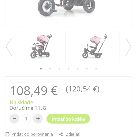
108,49 €
(120,54 €)
Na sklade
Doručíme
11
.
8
.
−
+
Pridať do košíka
Pridať do porovnania
Zdieľať