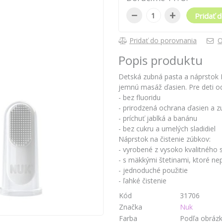
−
+
Pridať d
Pridať do porovnania
O
Popis produktu
Detská zubná pasta a náprstok N
jemnú masáž ďasien. Pre deti od
- bez fluoridu
- prirodzená ochrana ďasien a 
- príchuť jablká a banánu
- bez cukru a umelých sladidiel
Náprstok na čistenie zúbkov:
- vyrobené z vysoko kvalitného s
- s mäkkými štetinami, ktoré n
- jednoduché použitie
- ľahké čistenie
Kód
31706
Značka
Nuk
Farba
Podľa obráz