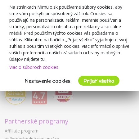
Zľavové kupóny
Na stránkach Mimulo.sk používame súbory cookies, aby
sme vám poskytli prispôsobený zážitok. Cookies sa
Blog
používajú na personalizáciu reklám, meranie používania
O predajcovi
stránky, personalizáciu obsahu a pre reklamy a sociálne
médiá. Pred použitím týchto cookies vás požiadame o
Mimulo.sk
súhlas. Kliknutím na tlačidlo „Prijať všetko“ vyjadrujete svoj
Obchodné podmienky
súhlas s použitím všetkých cookies. Viac informácií o správe
vašich preferencií a našich zásadách ochrany osobných
Ochrana osobných údajov GDPR
údajov nájdete tu.
Kontakty
Viac o súboroch cookies
Spolupracujeme
Hodnotenie zákazníkov
Nastavenie cookies
Prijať všetko
Partnerské programy
Affiliate program
Veľkoobchodná spolupráca