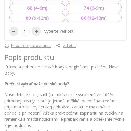
68 (4-6m)
74 (6-9m)
80 (9-12m)
86 (12-18m)
−
+
vyberte veľkosť
Pridať do porovnania
Zdieľať
Popis produktu
Krásne a pohodlné detské body s originálnou potlačou New
Baby.
Prečo si vybrať naše detské body?
Naše detské body s dlhým rukávom je vyrobené zo 100%
prírodnej bavlny, ktorá je jemná, mäkká, priedušná a veľmi
príjemná k citlivej detskej pokožke. Zaručuje maximálne
pohodlie pri nosení. Vďaka praktickému zapínaniu na cvočky na
ramienku a medzi nožičkami je prebaľovanie a obliekanie rýchle
a jednoduché.