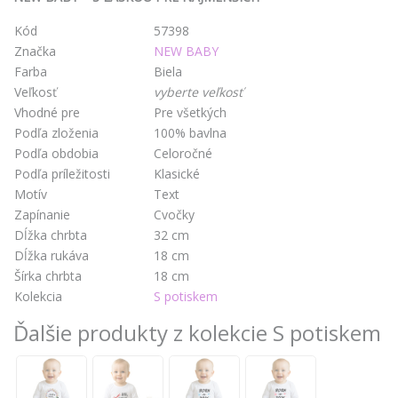
Kód
57398
Značka
NEW BABY
Farba
Biela
Veľkosť
vyberte veľkosť
Vhodné pre
Pre všetkých
Podľa zloženia
100% bavlna
Podľa obdobia
Celoročné
Podľa príležitosti
Klasické
Motív
Text
Zapínanie
Cvočky
Dĺžka chrbta
32 cm
Dĺžka rukáva
18 cm
Šírka chrbta
18 cm
Kolekcia
S potiskem
Ďalšie produkty z kolekcie S potiskem