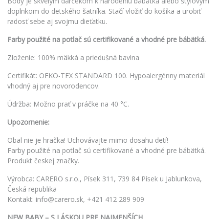
Body je skvelým darčekom k narodeniu bábätka alebo štýlovým
doplnkom do detského šatníka. Stačí vložiť do košíka a urobiť
radosť sebe aj svojmu dieťatku.
Farby použité na potlač sú certifikované a vhodné pre bábätká.
Zloženie: 100% mäkká a priedušná bavlna
Certifikát: OEKO-TEX STANDARD 100. Hypoalergénny materiál
vhodný aj pre novorodencov.
Údržba: Možno prať v práčke na 40 °C.
Upozornenie:
Obal nie je hračka! Uchovávajte mimo dosahu detí!
Farby použité na potlač sú certifikované a vhodné pre bábätká.
Produkt českej značky.
Výrobca: CARERO s.r.o., Písek 311, 739 84 Písek u Jablunkova,
Česká republika
Kontakt: info@carero.sk, +421 412 289 909
NEW BABY – S LÁSKOU PRE NAJMENŠÍCH