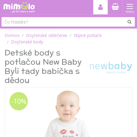
MENU
Domov
Dojčenské oblečenie
Vtipné potlače
Dojčenské body
Detské body s
potlačou New Baby
Byli tady babička s
dědou
-10%