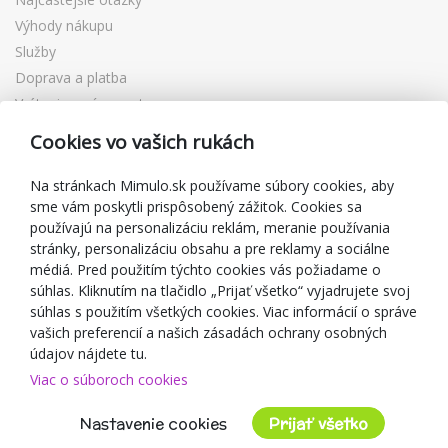
Výhody nákupu
Služby
Doprava a platba
Vrátenie a výmena tovaru
Reklamácia
Cookies vo vašich rukách
Darčekové poukážky
Zľavové kupóny
Na stránkach Mimulo.sk používame súbory cookies, aby
sme vám poskytli prispôsobený zážitok. Cookies sa
Blog
používajú na personalizáciu reklám, meranie používania
O predajcovi
stránky, personalizáciu obsahu a pre reklamy a sociálne
médiá. Pred použitím týchto cookies vás požiadame o
Mimulo.sk
súhlas. Kliknutím na tlačidlo „Prijať všetko“ vyjadrujete svoj
Obchodné podmienky
súhlas s použitím všetkých cookies. Viac informácií o správe
vašich preferencií a našich zásadách ochrany osobných
Ochrana osobných údajov GDPR
údajov nájdete tu.
Kontakty
Viac o súboroch cookies
Spolupracujeme
Hodnotenie zákazníkov
Nastavenie cookies
Prijať všetko