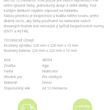
deti od 12 mesiacov. Prvé puzzle pre vašich najmenších má
veľmi výrazné farby, jednoduchý dizajn a veľké dieliky. Pod
každým dielikom nájdete odpoveď na hádanku.
Našou prioritou je bezpečnosť a kvalita nášho tovaru, preto
dbáme na to, aby farby používané na natieranie našich
drevených hračiek boli netoxické a spĺňali bezpečnostné normy
(EN71 a ASTM).
TECHNICKÉ ÚDAJE:
Rozmery výrobku: 220 mm x 220 mm x 10 mm
Rozmery balenia: 220 mm x 220 mm x 10 mm
Kód
48594
Značka
Viga
Farba
Multicolor
Vhodné pre
Pre všetkých
Materiál
Drevo
Doporučený vek
od 12 mesiacov