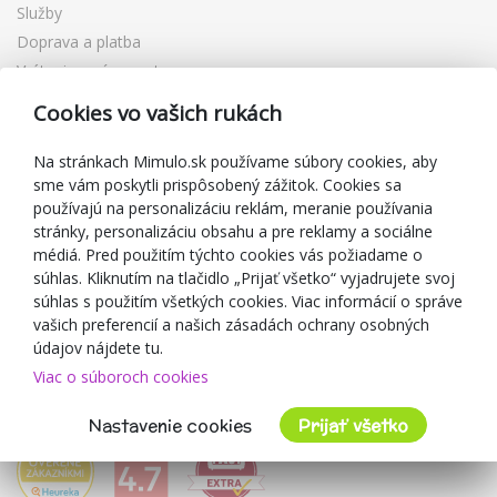
Služby
Doprava a platba
Vrátenie a výmena tovaru
Reklamácia
Cookies vo vašich rukách
Darčekové poukážky
Zľavové kupóny
Na stránkach Mimulo.sk používame súbory cookies, aby
sme vám poskytli prispôsobený zážitok. Cookies sa
Blog
používajú na personalizáciu reklám, meranie používania
O predajcovi
stránky, personalizáciu obsahu a pre reklamy a sociálne
médiá. Pred použitím týchto cookies vás požiadame o
Mimulo.sk
súhlas. Kliknutím na tlačidlo „Prijať všetko“ vyjadrujete svoj
Obchodné podmienky
súhlas s použitím všetkých cookies. Viac informácií o správe
vašich preferencií a našich zásadách ochrany osobných
Ochrana osobných údajov GDPR
údajov nájdete tu.
Kontakty
Viac o súboroch cookies
Spolupracujeme
Hodnotenie zákazníkov
Nastavenie cookies
Prijať všetko