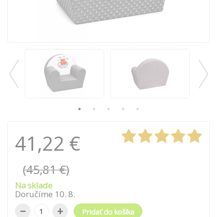
41,22 €
(45,81 €)
Na sklade
Doručíme
10
.
8
.
−
+
Pridať do košíka