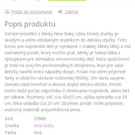
Pridať do porovnania
Zdieľať
Popis produktu
Detské kresielko z Minky New Baby Líška českej značky je
skvelým a veľmi obľúbeným doplnkom do detskej izbičky. Toto
kreslo pre najmenšie deti je vyrobené z mäkkej Minky látky a má
snímateľný poťah, ktorý možno prať. Minky je hebká látka s
výstupkami pre stimuláciu senzomotoriky detí. Naša spoločnosť
je hrdá na svoj tím profesionálnych dizajnérov, ktorí pre vaše
detičky navrhli tento nápaditý dizajn. Poťah má veľmi príjemné
farby a zdobí ho obrázok roztomilej líštičky, čím dieťa zaujme.
Dieťaťu zaistí komfort a vkusne doplní detskú izbičku. Kreslo
môže slúžiť počas odpočinku či sledovania rozprávok, alebo tiež
pri zábave. Rozmery: vxš: cca 42x53 cm, výška operadla cca 29
cm, šírka sedadla cca 25 cm. Zloženie: poťah 100% polyester,
vnútorný materiál: polyuretánová pena.
Kód
37888
Značka
New Baby
Farba
Sivá