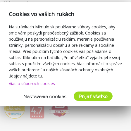
Vrátenie a výmena tovaru
Reklamácia
Cookies vo vašich rukách
Darčekové poukážky
Zľavové kupóny
Na stránkach Mimulo.sk používame súbory cookies, aby
sme vám poskytli prispôsobený zážitok. Cookies sa
Blog
používajú na personalizáciu reklám, meranie používania
O predajcovi
stránky, personalizáciu obsahu a pre reklamy a sociálne
médiá. Pred použitím týchto cookies vás požiadame o
Mimulo.sk
súhlas. Kliknutím na tlačidlo „Prijať všetko“ vyjadrujete svoj
Obchodné podmienky
súhlas s použitím všetkých cookies. Viac informácií o správe
vašich preferencií a našich zásadách ochrany osobných
Ochrana osobných údajov GDPR
údajov nájdete tu.
Kontakty
Viac o súboroch cookies
Spolupracujeme
Hodnotenie zákazníkov
Nastavenie cookies
Prijať všetko