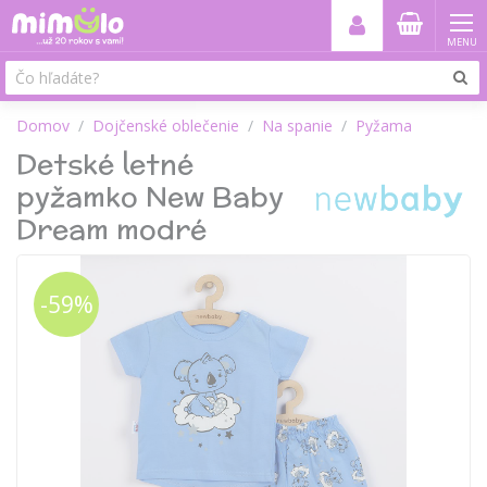
MENU
Domov
Dojčenské oblečenie
Na spanie
Pyžama
Detské letné
pyžamko New Baby
Dream modré
-59%