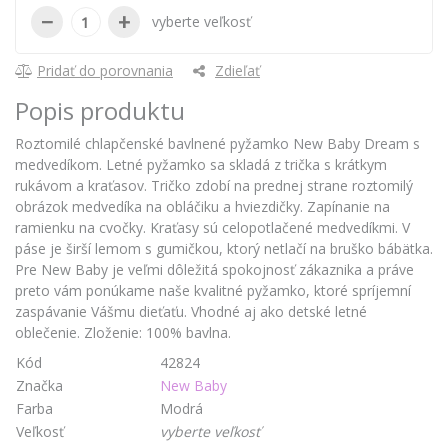
−
+
vyberte veľkosť
Pridať do porovnania
Zdieľať
Popis produktu
Roztomilé chlapčenské bavlnené pyžamko New Baby Dream s
medvedíkom. Letné pyžamko sa skladá z trička s krátkym
rukávom a kraťasov. Tričko zdobí na prednej strane roztomilý
obrázok medvedíka na obláčiku a hviezdičky. Zapínanie na
ramienku na cvočky. Kraťasy sú celopotlačené medvedíkmi. V
páse je širší lemom s gumičkou, ktorý netlačí na bruško bábätka.
Pre New Baby je veľmi dôležitá spokojnosť zákaznika a práve
preto vám ponúkame naše kvalitné pyžamko, ktoré spríjemní
zaspávanie Vášmu dieťaťu. Vhodné aj ako detské letné
oblečenie. Zloženie: 100% bavlna.
Kód
42824
Značka
New Baby
Farba
Modrá
Veľkosť
vyberte veľkosť