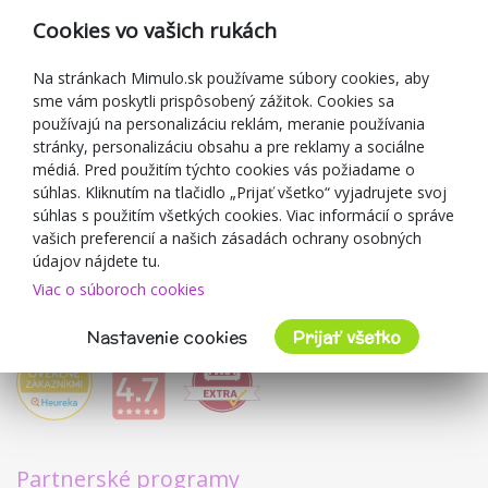
Reklamácia
Cookies vo vašich rukách
Darčekové poukážky
Zľavové kupóny
Na stránkach Mimulo.sk používame súbory cookies, aby
sme vám poskytli prispôsobený zážitok. Cookies sa
Blog
používajú na personalizáciu reklám, meranie používania
O predajcovi
stránky, personalizáciu obsahu a pre reklamy a sociálne
médiá. Pred použitím týchto cookies vás požiadame o
Mimulo.sk
súhlas. Kliknutím na tlačidlo „Prijať všetko“ vyjadrujete svoj
Obchodné podmienky
súhlas s použitím všetkých cookies. Viac informácií o správe
vašich preferencií a našich zásadách ochrany osobných
Ochrana osobných údajov GDPR
údajov nájdete tu.
Kontakty
Viac o súboroch cookies
Spolupracujeme
Hodnotenie zákazníkov
Nastavenie cookies
Prijať všetko
Partnerské programy