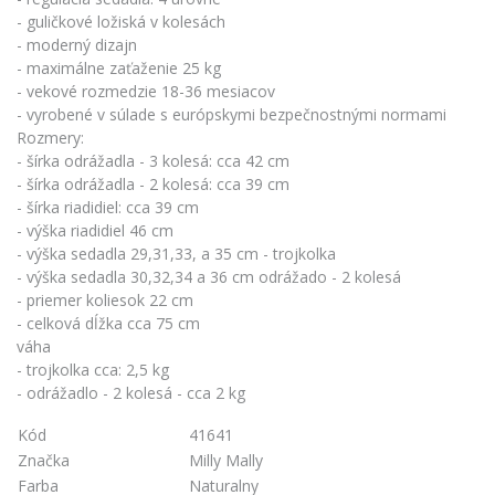
- guličkové ložiská v kolesách
- moderný dizajn
- maximálne zaťaženie 25 kg
- vekové rozmedzie 18-36 mesiacov
- vyrobené v súlade s európskymi bezpečnostnými normami
Rozmery:
- šírka odrážadla - 3 kolesá: cca 42 cm
- šírka odrážadla - 2 kolesá: cca 39 cm
- šírka riadidiel: cca 39 cm
- výška riadidiel 46 cm
- výška sedadla 29,31,33, a 35 cm - trojkolka
- výška sedadla 30,32,34 a 36 cm odrážado - 2 kolesá
- priemer koliesok 22 cm
- celková dĺžka cca 75 cm
váha
- trojkolka cca: 2,5 kg
- odrážadlo - 2 kolesá - cca 2 kg
Kód
41641
Značka
Milly Mally
Farba
Naturalny