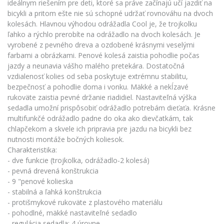
ideálnym riešením pre deti, ktoré sa práve začínajú učí jazdiť na
bicykli a pritom ešte nie sú schopné udržať rovnováhu na dvoch
kolesách. Hlavnou výhodou odrážadla Cool je, že trojkolku
ľahko a rýchlo prerobíte na odrážadlo na dvoch kolesách. Je
vyrobené z pevného dreva a ozdobené krásnymi veselými
farbami a obrázkami. Penové kolesá zaistia pohodlie počas
jazdy a neunavia vášho malého pretekára. Dostatočná
vzdialenosť kolies od seba poskytuje extrémnu stabilitu,
bezpečnosť a pohodlie doma i vonku. Mäkké a nekĺzavé
rukoväte zaistia pevné držanie riadidiel. Nastaviteľná výška
sedadla umožní prispôsobiť odrážadlo potrebám dieťaťa. Krásne
multifunkčé odrážadlo padne do oka ako dievčatkám, tak
chlapčekom a skvele ich pripravia pre jazdu na bicykli bez
nutnosti montáže bočných koliesok.
Charakteristika:
- dve funkcie (trojkolka, odrážadlo-2 kolesá)
- pevná drevená konštrukcia
- 9 "penové kolieska
- stabilná a ľahká konštrukcia
- protišmykové rukoväte z plastového materiálu
- pohodlné, mäkké nastaviteľné sedadlo
- regulácia sedadla: 4 úrovne