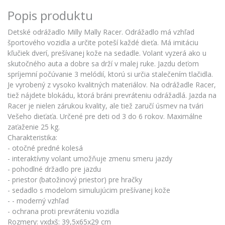
Popis produktu
Detské odrážadlo Milly Mally Racer. Odrážadlo má vzhľad
športového vozidla a určite poteší každé dieťa. Má imitáciu
kľučiek dverí, prešívanej kože na sedadle. Volant vyzerá ako u
skutočného auta a dobre sa drží v malej ruke. Jazdu deťom
spríjemní počúvanie 3 melódií, ktorú si určia stalečením tlačidla.
Je vyrobený z vysoko kvalitných materiálov. Na odrážadle Racer,
tiež nájdete blokádu, ktorá bráni prevráteniu odrážadlá. Jazda na
Racer je nielen zárukou kvality, ale tiež zaručí úsmev na tvári
Vešeho dieťaťa. Určené pre deti od 3 do 6 rokov. Maximálne
zaťaženie 25 kg.
Charakteristika:
- otočné predné kolesá
- interaktívny volant umožňuje zmenu smeru jazdy
- pohodlné držadlo pre jazdu
- priestor (batožinový priestor) pre hračky
- sedadlo s modelom simulujúcim prešívanej kože
-
- moderný vzhľad
- ochrana proti prevráteniu vozidla
Rozmery: vxdxš: 39,5x65x29 cm