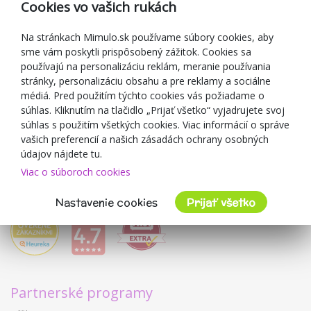
Cookies vo vašich rukách
Darčekové poukážky
Zľavové kupóny
Na stránkach Mimulo.sk používame súbory cookies, aby
sme vám poskytli prispôsobený zážitok. Cookies sa
Blog
používajú na personalizáciu reklám, meranie používania
O predajcovi
stránky, personalizáciu obsahu a pre reklamy a sociálne
médiá. Pred použitím týchto cookies vás požiadame o
Mimulo.sk
súhlas. Kliknutím na tlačidlo „Prijať všetko“ vyjadrujete svoj
Obchodné podmienky
súhlas s použitím všetkých cookies. Viac informácií o správe
vašich preferencií a našich zásadách ochrany osobných
Ochrana osobných údajov GDPR
údajov nájdete tu.
Kontakty
Viac o súboroch cookies
Spolupracujeme
Hodnotenie zákazníkov
Nastavenie cookies
Prijať všetko
Partnerské programy