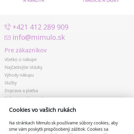
A KVALITA
TRADÍCIE A LÁSKY
+421 412 289 909
info@mimulo.sk
Pre zákazníkov
Všetko o nákupe
Najčastejšie otázky
Výhody nákupu
Služby
Doprava a platba
Vrátenie a výmena tovaru
Reklamácia
Cookies vo vašich rukách
Darčekové poukážky
Zľavové kupóny
Na stránkach Mimulo.sk používame súbory cookies, aby
sme vám poskytli prispôsobený zážitok. Cookies sa
Blog