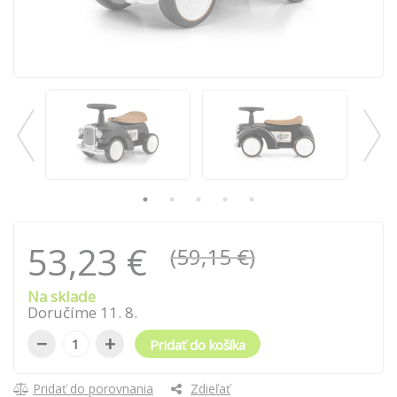
53,23 €
(59,15 €)
Na sklade
Doručíme
11
.
8
.
−
+
Pridať do košíka
Pridať do porovnania
Zdieľať