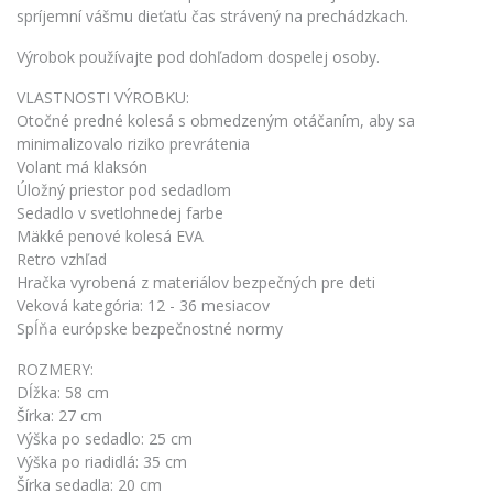
spríjemní vášmu dieťaťu čas strávený na prechádzkach.
Výrobok používajte pod dohľadom dospelej osoby.
VLASTNOSTI VÝROBKU:
Otočné predné kolesá s obmedzeným otáčaním, aby sa
minimalizovalo riziko prevrátenia
Volant má klaksón
Úložný priestor pod sedadlom
Sedadlo v svetlohnedej farbe
Mäkké penové kolesá EVA
Retro vzhľad
Hračka vyrobená z materiálov bezpečných pre deti
Veková kategória: 12 - 36 mesiacov
Spĺňa európske bezpečnostné normy
ROZMERY:
Dĺžka: 58 cm
Šírka: 27 cm
Výška po sedadlo: 25 cm
Výška po riadidlá: 35 cm
Šírka sedadla: 20 cm