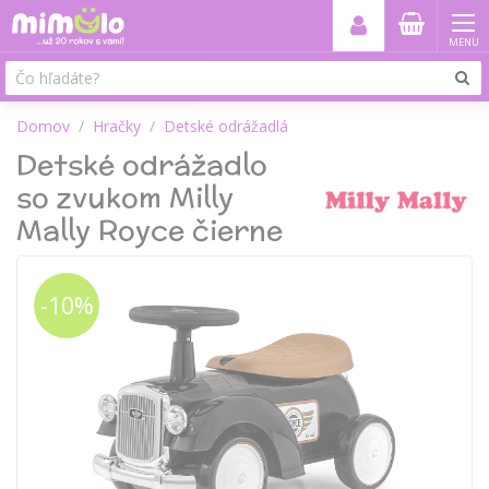
MENU
Domov
Hračky
Detské odrážadlá
Detské odrážadlo
so zvukom Milly
Mally Royce čierne
-10%