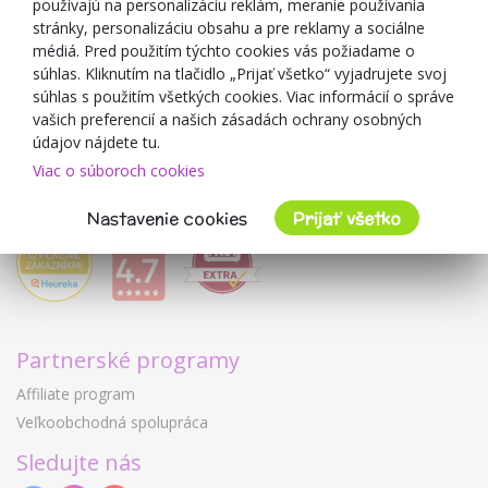
používajú na personalizáciu reklám, meranie používania
O predajcovi
stránky, personalizáciu obsahu a pre reklamy a sociálne
médiá. Pred použitím týchto cookies vás požiadame o
Mimulo.sk
súhlas. Kliknutím na tlačidlo „Prijať všetko“ vyjadrujete svoj
Obchodné podmienky
súhlas s použitím všetkých cookies. Viac informácií o správe
vašich preferencií a našich zásadách ochrany osobných
Ochrana osobných údajov GDPR
údajov nájdete tu.
Kontakty
Viac o súboroch cookies
Spolupracujeme
Hodnotenie zákazníkov
Nastavenie cookies
Prijať všetko
Partnerské programy
Affiliate program
Veľkoobchodná spolupráca
Sledujte nás