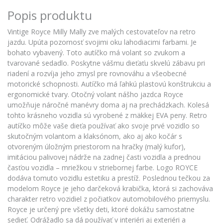
Popis produktu
Vintige Royce Milly Mally zve malých cestovateľov na retro
jazdu. Upúta pozornosť svojimi oku lahodiacimi farbami. Je
bohato vybavený. Toto autíčko má volant so zvukom a
tvarované sedadlo. Poskytne vášmu dieťaťu skvelú zábavu pri
riadení a rozvíja jeho zmysl pre rovnováhu a všeobecné
motorické schopnosti. Autíčko má ľahkú plastovú konštrukciu a
ergonomické tvary. Otočný volant nášho jazdca Royce
umožňuje náročné manévry doma aj na prechádzkach. Kolesá
tohto krásneho vozidla sú vyrobené z mäkkej EVA peny. Retro
autíčko môže vaše dieťa používať ako svoje prvé vozidlo so
skutočným volantom a klaksónom, ako aj ako kočár s
otvoreným úložným priestorom na hračky (malý kufor),
imitáciou palivovej nádrže na zadnej časti vozidla a prednou
časťou vozidla – mriežkou v striebornej farbe. Logo ROYCE
dodáva tomuto vozidlu estetiku a prestíž. Poslednou tečkou za
modelom Royce je jeho darčeková krabička, ktorá si zachováva
charakter retro vozidiel z počiatkov automobilového priemyslu.
Royce je určený pre všetky deti, ktoré dokážu samostatne
sedieť. Odrážadlo sa dá používať v interiéri aj exteriéri a