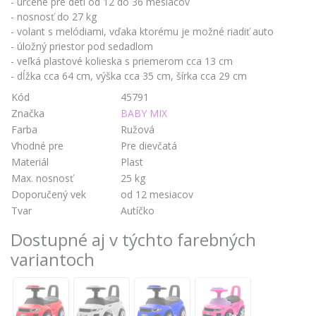
- určené pre deti od 12 do 36 mesiacov
- nosnosť do 27 kg
- volant s melódiami, vďaka ktorému je možné riadiť auto
- úložný priestor pod sedadlom
- veľká plastové kolieska s priemerom cca 13 cm
- dĺžka cca 64 cm, výška cca 35 cm, šírka cca 29 cm
Kód
45791
Značka
BABY MIX
Farba
Ružová
Vhodné pre
Pre dievčatá
Materiál
Plast
Max. nosnosť
25 kg
Doporučený vek
od 12 mesiacov
Tvar
Autíčko
Dostupné aj v týchto farebných
variantoch