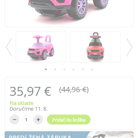
35,97 €
(44,96 €)
Na sklade
Doručíme
11
.
8
.
−
+
Pridať do košíka