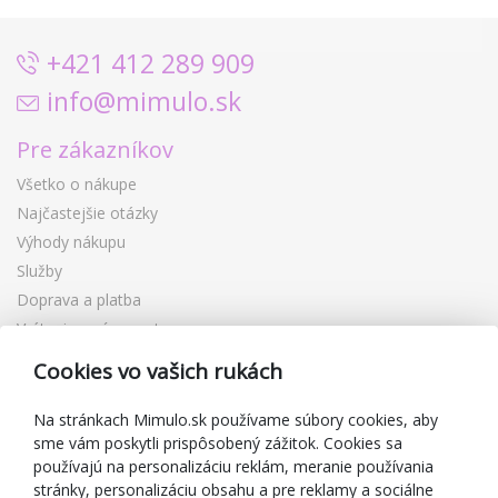
+421 412 289 909
info@mimulo.sk
Pre zákazníkov
Všetko o nákupe
Najčastejšie otázky
Výhody nákupu
Služby
Doprava a platba
Vrátenie a výmena tovaru
Reklamácia
Cookies vo vašich rukách
Darčekové poukážky
Zľavové kupóny
Na stránkach Mimulo.sk používame súbory cookies, aby
sme vám poskytli prispôsobený zážitok. Cookies sa
Blog
používajú na personalizáciu reklám, meranie používania
O predajcovi
stránky, personalizáciu obsahu a pre reklamy a sociálne