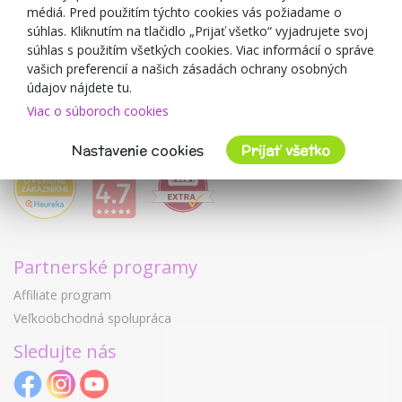
médiá. Pred použitím týchto cookies vás požiadame o
Mimulo.sk
súhlas. Kliknutím na tlačidlo „Prijať všetko“ vyjadrujete svoj
Obchodné podmienky
súhlas s použitím všetkých cookies. Viac informácií o správe
vašich preferencií a našich zásadách ochrany osobných
Ochrana osobných údajov GDPR
údajov nájdete tu.
Kontakty
Viac o súboroch cookies
Spolupracujeme
Hodnotenie zákazníkov
Nastavenie cookies
Prijať všetko
Partnerské programy
Affiliate program
Veľkoobchodná spolupráca
Sledujte nás