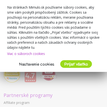
Darčekové poukážky
Zľavové kupóny
Na stránkach Mimulo.sk používame súbory cookies, aby
sme vám poskytli prispôsobený zážitok. Cookies sa
Blog
používajú na personalizáciu reklám, meranie používania
O predajcovi
stránky, personalizáciu obsahu a pre reklamy a sociálne
médiá. Pred použitím týchto cookies vás požiadame o
Mimulo.sk
súhlas. Kliknutím na tlačidlo „Prijať všetko“ vyjadrujete svoj
Obchodné podmienky
súhlas s použitím všetkých cookies. Viac informácií o správe
vašich preferencií a našich zásadách ochrany osobných
Ochrana osobných údajov GDPR
údajov nájdete tu.
Kontakty
Viac o súboroch cookies
Spolupracujeme
Hodnotenie zákazníkov
Nastavenie cookies
Prijať všetko
Partnerské programy
Affiliate program