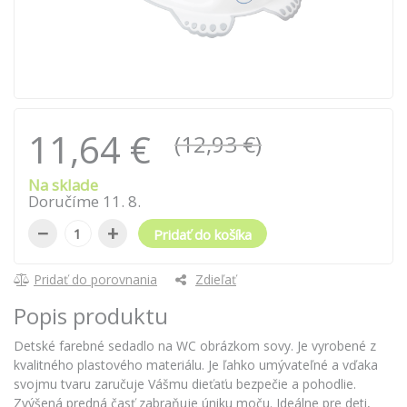
11,64 €
(12,93 €)
Na sklade
Doručíme
11
.
8
.
−
+
Pridať do košíka
Pridať do porovnania
Zdieľať
Popis produktu
Detské farebné sedadlo na WC obrázkom sovy. Je vyrobené z
kvalitného plastového materiálu. Je ľahko umývateľné a vďaka
svojmu tvaru zaručuje Vášmu dieťaťu bezpečie a pohodlie.
Zvýšená predná časť zabraňuje úniku moču. Ideálne pre deti,