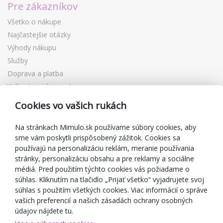
Pre zákazníkov
Všetko o nákupe
Najčastejšie otázky
Výhody nákupu
Služby
Doprava a platba
Vrátenie a výmena tovaru
Reklamácia
Cookies vo vašich rukách
Darčekové poukážky
Zľavové kupóny
Na stránkach Mimulo.sk používame súbory cookies, aby
sme vám poskytli prispôsobený zážitok. Cookies sa
Blog
používajú na personalizáciu reklám, meranie používania
O predajcovi
stránky, personalizáciu obsahu a pre reklamy a sociálne
médiá. Pred použitím týchto cookies vás požiadame o
Mimulo.sk
súhlas. Kliknutím na tlačidlo „Prijať všetko“ vyjadrujete svoj
Obchodné podmienky
súhlas s použitím všetkých cookies. Viac informácií o správe
vašich preferencií a našich zásadách ochrany osobných
Ochrana osobných údajov GDPR
údajov nájdete tu.
Kontakty