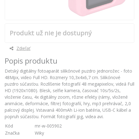
Produkt už nie je dostupný
Zdieľať
Popis produktu
Detský digitálny fotoaparát silikónové puzdro jednorožec - foto
48Mpx, video Full HD. Rozmery 10,3x4x6,7 cm. Silikónové
puzdro súčasťou. Rozlíšenie fotografií 48 megapixelov, videá Full
HD (1920x1080). Blesk, selfie kamera, časovač 10s/5s/2s,
vloženie času, 4x digitálny zoom, rôzne efekty (rámy, vložené
animácie, deformácie, filtre) fotografií, hry, mp3 prehrávač, 2,0
palcový displej. Vstavaná 400mAh Li-ion batéria, USB-C kábel a
popruh súčasťou. Formát fotografií jpg, videa avi.
Kód
mr-w-005902
Značka
Wiky