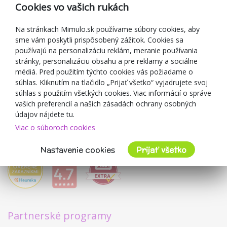
Reklamácia
Cookies vo vašich rukách
Darčekové poukážky
Zľavové kupóny
Na stránkach Mimulo.sk používame súbory cookies, aby
sme vám poskytli prispôsobený zážitok. Cookies sa
Blog
používajú na personalizáciu reklám, meranie používania
O predajcovi
stránky, personalizáciu obsahu a pre reklamy a sociálne
médiá. Pred použitím týchto cookies vás požiadame o
Mimulo.sk
súhlas. Kliknutím na tlačidlo „Prijať všetko“ vyjadrujete svoj
Obchodné podmienky
súhlas s použitím všetkých cookies. Viac informácií o správe
vašich preferencií a našich zásadách ochrany osobných
Ochrana osobných údajov GDPR
údajov nájdete tu.
Kontakty
Viac o súboroch cookies
Spolupracujeme
Hodnotenie zákazníkov
Nastavenie cookies
Prijať všetko
Partnerské programy