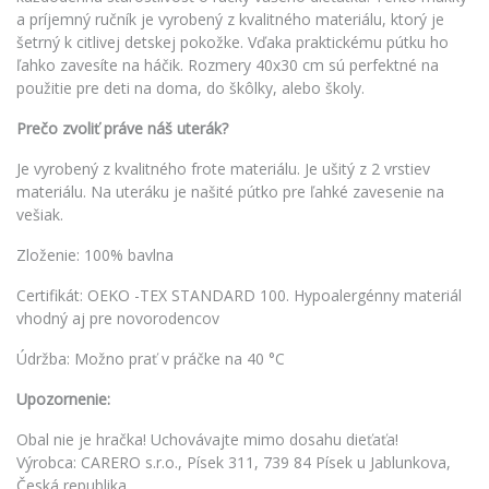
a príjemný ručník je vyrobený z kvalitného materiálu, ktorý je
šetrný k citlivej detskej pokožke. Vďaka praktickému pútku ho
ľahko zavesíte na háčik. Rozmery 40x30 cm sú perfektné na
použitie pre deti na doma, do škôlky, alebo školy.
Prečo zvoliť práve náš uterák?
Je vyrobený z kvalitného frote materiálu. Je ušitý z 2 vrstiev
materiálu. Na uteráku je našité pútko pre ľahké zavesenie na
vešiak.
Zloženie: 100% bavlna
Certifikát: OEKO -TEX STANDARD 100. Hypoalergénny materiál
vhodný aj pre novorodencov
Údržba: Možno prať v práčke na 40 °C
Upozornenie:
Obal nie je hračka! Uchovávajte mimo dosahu dieťaťa!
Výrobca: CARERO s.r.o., Písek 311, 739 84 Písek u Jablunkova,
Česká republika