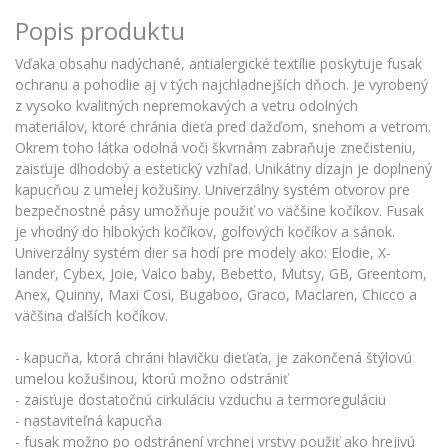
Popis produktu
Vďaka obsahu nadýchané, antialergické textílie poskytuje fusak
ochranu a pohodlie aj v tých najchladnejších dňoch. Je vyrobený
z vysoko kvalitných nepremokavých a vetru odolných
materiálov, ktoré chránia dieťa pred dažďom, snehom a vetrom.
Okrem toho látka odolná voči škvrnám zabraňuje znečisteniu,
zaisťuje dlhodobý a estetický vzhľad. Unikátny dizajn je doplnený
kapucňou z umelej kožušiny. Univerzálny systém otvorov pre
bezpečnostné pásy umožňuje použiť vo väčšine kočíkov. Fusak
je vhodný do hlbokých kočíkov, golfových kočíkov a sánok.
Univerzálny systém dier sa hodí pre modely ako: Elodie, X-
lander, Cybex, Joie, Valco baby, Bebetto, Mutsy, GB, Greentom,
Anex, Quinny, Maxi Cosi, Bugaboo, Graco, Maclaren, Chicco a
väčšina ďalších kočíkov.
- kapucňa, ktorá chráni hlavičku dieťaťa, je zakončená štýlovú
umelou kožušinou, ktorú možno odstrániť
- zaisťuje dostatočnú cirkuláciu vzduchu a termoreguláciu
- nastaviteľná kapucňa
- fusak možno po odstránení vrchnej vrstvy použiť ako hrejivú