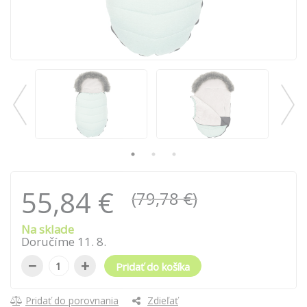
55,84 €
(79,78 €)
Na sklade
Doručíme
11
.
8
.
−
+
Pridať do košíka
Pridať do porovnania
Zdieľať