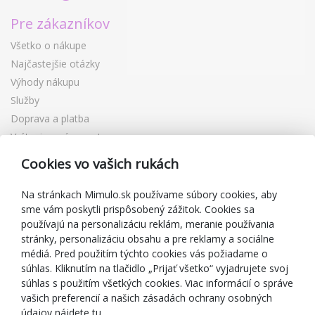
Pre zákazníkov
Všetko o nákupe
Najčastejšie otázky
Výhody nákupu
Služby
Doprava a platba
Vrátenie a výmena tovaru
Reklamácia
Cookies vo vašich rukách
Darčekové poukážky
Zľavové kupóny
Na stránkach Mimulo.sk používame súbory cookies, aby
sme vám poskytli prispôsobený zážitok. Cookies sa
Blog
používajú na personalizáciu reklám, meranie používania
O predajcovi
stránky, personalizáciu obsahu a pre reklamy a sociálne
médiá. Pred použitím týchto cookies vás požiadame o
Mimulo.sk
súhlas. Kliknutím na tlačidlo „Prijať všetko“ vyjadrujete svoj
Obchodné podmienky
súhlas s použitím všetkých cookies. Viac informácií o správe
vašich preferencií a našich zásadách ochrany osobných
Ochrana osobných údajov GDPR
údajov nájdete tu.