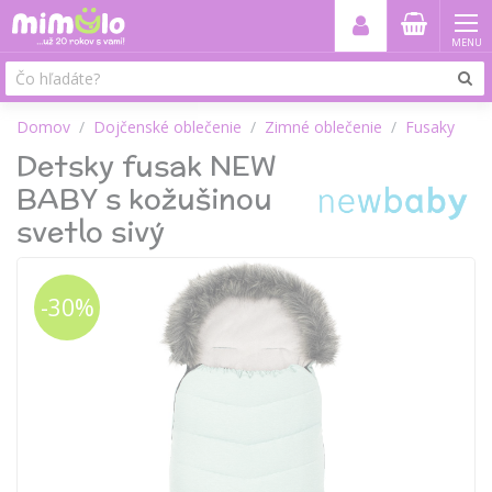
MENU
Domov
Dojčenské oblečenie
Zimné oblečenie
Fusaky
Detsky fusak NEW
BABY s kožušinou
svetlo sivý
-30%