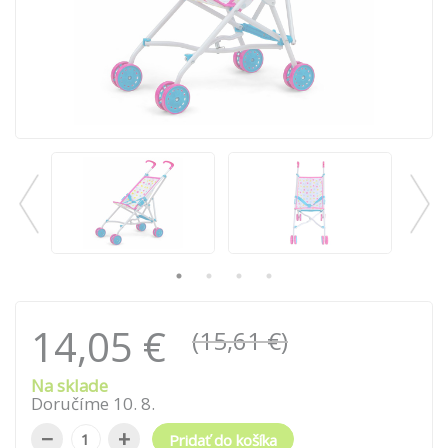
14,05 €
(15,61 €)
Na sklade
Doručíme
10
.
8
.
−
+
Pridať do košíka