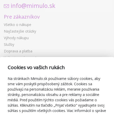
info@mimulo.sk
Pre zákazníkov
Všetko o nákupe
Najčastejšie otázky
Výhody nákupu
Služby
Doprava a platba
Vrátenie a výmena tovaru
Reklamácia
Cookies vo vašich rukách
Darčekové poukážky
Zľavové kupóny
Na stránkach Mimulo.sk používame súbory cookies, aby
sme vám poskytli prispôsobený zážitok. Cookies sa
Blog
používajú na personalizáciu reklám, meranie používania
O predajcovi
stránky, personalizáciu obsahu a pre reklamy a sociálne
médiá. Pred použitím týchto cookies vás požiadame o
Mimulo.sk
súhlas. Kliknutím na tlačidlo „Prijať všetko“ vyjadrujete svoj
Obchodné podmienky
súhlas s použitím všetkých cookies. Viac informácií o správe