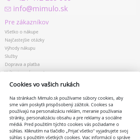
info@mimulo.sk
Pre zákazníkov
Všetko o nákupe
Najčastejšie otázky
Výhody nákupu
Služby
Doprava a platba
Vrátenie a výmena tovaru
Reklamácia
Cookies vo vašich rukách
Darčekové poukážky
Zľavové kupóny
Na stránkach Mimulo.sk používame súbory cookies, aby
sme vám poskytli prispôsobený zážitok. Cookies sa
Blog
používajú na personalizáciu reklám, meranie používania
O predajcovi
stránky, personalizáciu obsahu a pre reklamy a sociálne
médiá. Pred použitím týchto cookies vás požiadame o
Mimulo.sk
súhlas. Kliknutím na tlačidlo „Prijať všetko“ vyjadrujete svoj
Obchodné podmienky
súhlas s použitím všetkých cookies. Viac informácií o správe