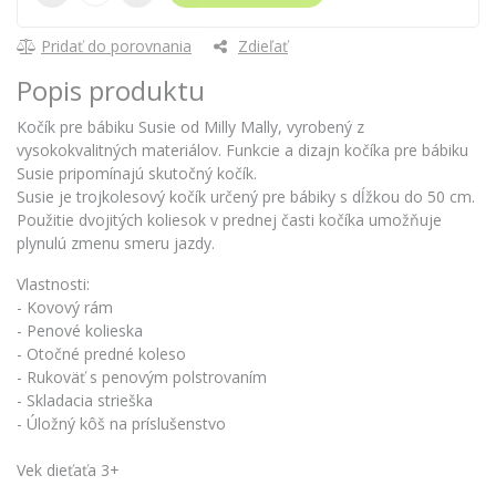
Pridať do porovnania
Zdieľať
Popis produktu
Kočík pre bábiku Susie od Milly Mally, vyrobený z
vysokokvalitných materiálov. Funkcie a dizajn kočíka pre bábiku
Susie pripomínajú skutočný kočík.
Susie je trojkolesový kočík určený pre bábiky s dĺžkou do 50 cm.
Použitie dvojitých koliesok v prednej časti kočíka umožňuje
plynulú zmenu smeru jazdy.
Vlastnosti:
- Kovový rám
- Penové kolieska
- Otočné predné koleso
- Rukoväť s penovým polstrovaním
- Skladacia strieška
- Úložný kôš na príslušenstvo
Vek dieťaťa 3+