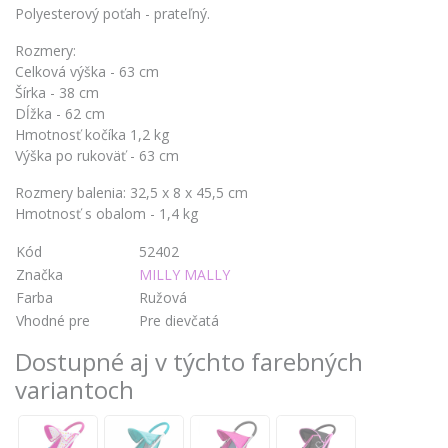
Polyesterový poťah - prateľný.
Rozmery:
Celková výška - 63 cm
Šírka - 38 cm
Dĺžka - 62 cm
Hmotnosť kočíka 1,2 kg
Výška po rukoväť - 63 cm
Rozmery balenia: 32,5 x 8 x 45,5 cm
Hmotnosť s obalom - 1,4 kg
Kód
52402
Značka
MILLY MALLY
Farba
Ružová
Vhodné pre
Pre dievčatá
Dostupné aj v týchto farebných
variantoch