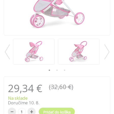
29,34 €
(32,60 €)
Na sklade
Doručíme
10
.
8
.
−
+
Pridať do košíka