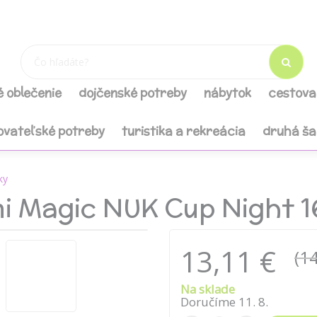
é oblečenie
dojčenské potreby
nábytok
cestova
ovateľské potreby
turistika a rekreácia
druhá š
ky
i Magic NUK Cup Night 1
13,11 €
(14
Na sklade
Doručíme
11
.
8
.