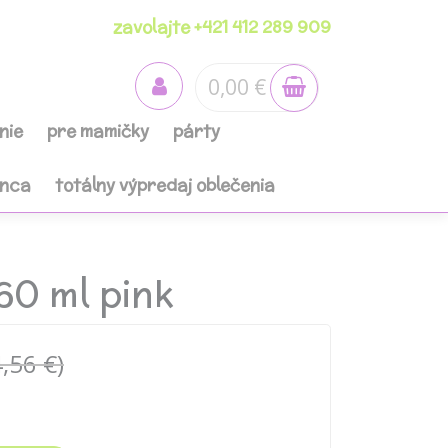
zavolajte +421 412 289 909
0,00 €
nie
pre mamičky
párty
anca
totálny výpredaj oblečenia
60 ml pink
,56 €)