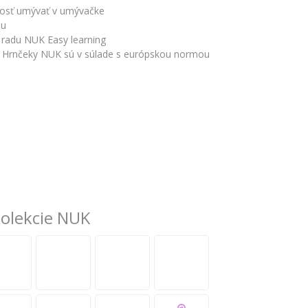
nosť umývať v umývačke
nu
i radu NUK Easy learning
l. Hrnčeky NUK sú v súlade s európskou normou
kolekcie NUK