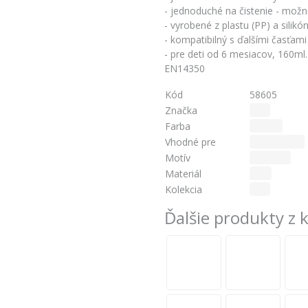
- jednoduché na čistenie - mož
- vyrobené z plastu (PP) a silikó
- kompatibilný s ďalšími časťam
- pre deti od 6 mesiacov, 160m
EN14350
Kód
58605
Značka
NUK
Farba
Ružová
Vhodné pre
Pre dievčatá
Motív
Zvieratká
Materiál
Plast
Kolekcia
NUK
Ďalšie produkty z 