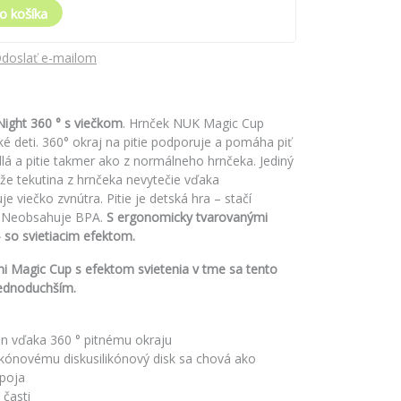
o košíka
doslať e-mailom
ight 360 ° s viečkom
. Hrnček NUK Magic Cup
 deti. 360° okraj na pitie podporuje a pomáha piť
dlá a pitie takmer ako z normálneho hrnčeka. Jediný
 že tekutina z hrnčeka nevytečie vďaka
e viečko zvnútra. Pitie je detská hra – stačí
a. Neobsahuje BPA.
S ergonomicky tvarovanými
 so svietiacim efektom.
 Magic Cup s efektom svietenia v tme sa tento
jednoduchším.
rán vďaka 360 ° pitnému okraju
silikónovému diskusilikónový disk sa chová ako
ápoja
 časti