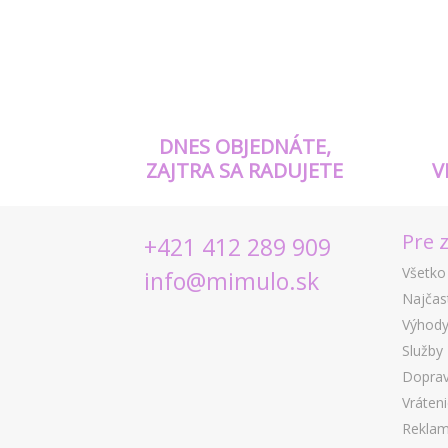
DNES OBJEDNÁTE,
ZAJTRA SA RADUJETE
V
Pre 
+421 412 289 909
Všetko
info@mimulo.sk
Najčas
Výhody
Služby
Doprav
Vráten
Reklam