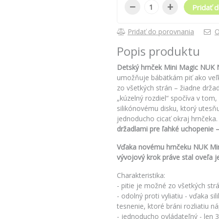
−
+
Pridať d
Pridať do porovnania
O
Popis produktu
Detský hrnček Mini Magic NUK N
umožňuje bábätkám piť ako veľké
zo všetkých strán – žiadne drža
„kúzelný rozdiel“ spočíva v tom,
silikónovému disku, ktorý utesňuj
jednoducho cicať okraj hrnček
držadlami pre ľahké uchopenie –
Vďaka novému hrnčeku NUK Mini
vývojový krok práve stal oveľa 
Charakteristika:
- pitie je možné zo všetkých st
- odolný proti vyliatiu - vďaka 
tesnenie, ktoré bráni rozliatiu n
- jednoducho ovládateľný - len 3