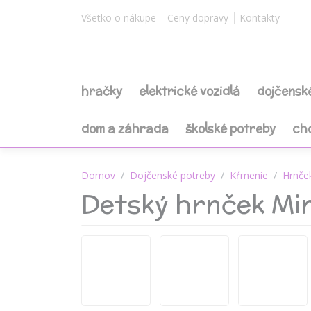
Všetko o nákupe
Ceny dopravy
Kontakty
hračky
elektrické vozidlá
dojčensk
dom a záhrada
školské potreby
ch
Domov
Dojčenské potreby
Kŕmenie
Hrnče
Detský hrnček Min
-10%