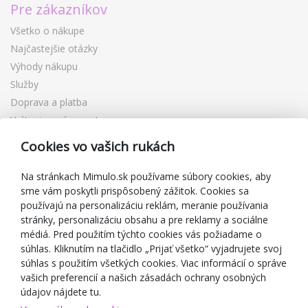
Pre zákazníkov
Všetko o nákupe
Najčastejšie otázky
Výhody nákupu
Služby
Doprava a platba
Vrátenie a výmena tovaru
Reklamácia
Cookies vo vašich rukách
Darčekové poukážky
Zľavové kupóny
Na stránkach Mimulo.sk používame súbory cookies, aby
sme vám poskytli prispôsobený zážitok. Cookies sa
Blog
používajú na personalizáciu reklám, meranie používania
O predajcovi
stránky, personalizáciu obsahu a pre reklamy a sociálne
médiá. Pred použitím týchto cookies vás požiadame o
Mimulo.sk
súhlas. Kliknutím na tlačidlo „Prijať všetko“ vyjadrujete svoj
Obchodné podmienky
súhlas s použitím všetkých cookies. Viac informácií o správe
vašich preferencií a našich zásadách ochrany osobných
Ochrana osobných údajov GDPR
údajov nájdete tu.
Kontakty