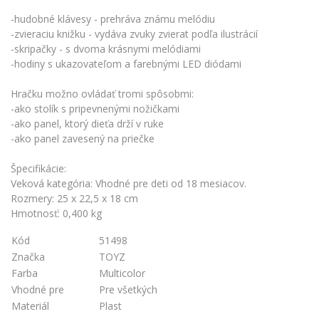
-hudobné klávesy - prehráva známu melódiu
-zvieraciu knižku - vydáva zvuky zvierat podľa ilustrácií
-skripačky - s dvoma krásnymi melódiami
-hodiny s ukazovateľom a farebnými LED diódami
Hračku možno ovládať tromi spôsobmi:
-ako stolík s pripevnenými nožičkami
-ako panel, ktorý dieťa drží v ruke
-ako panel zavesený na priečke
Špecifikácie:
Veková kategória: Vhodné pre deti od 18 mesiacov.
Rozmery: 25 x 22,5 x 18 cm
Hmotnosť: 0,400 kg
Kód
51498
Značka
TOYZ
Farba
Multicolor
Vhodné pre
Pre všetkých
Materiál
Plast