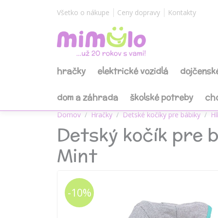
Všetko o nákupe
Ceny dopravy
Kontakty
hračky
elektrické vozidlá
dojčensk
dom a záhrada
školské potreby
ch
Domov
Hračky
Detské kočíky pre bábiky
Hl
Detský kočík pre b
Mint
-10%