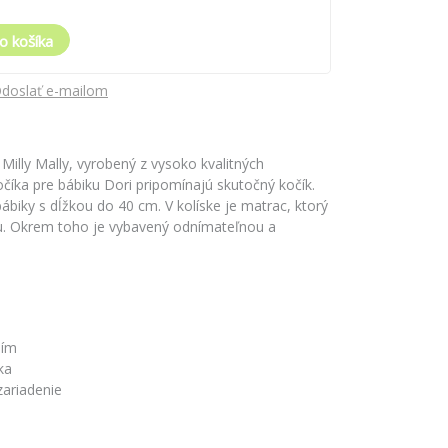
o košíka
doslať e-mailom
Milly Mally, vyrobený z vysoko kvalitných
kočíka pre bábiku Dori pripomínajú skutočný kočík.
bábiky s dĺžkou do 40 cm. V kolíske je matrac, ktorý
u. Okrem toho je vybavený odnímateľnou a
ním
ka
ariadenie