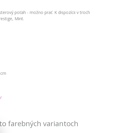
terový poťah - možno prať. K dispozícii v troch
estige, Mint.
5 cm
Y
to farebných variantoch