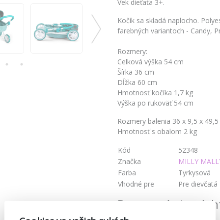
Vek dieťaťa 3+.
Kočík sa skladá naplocho. Polyes
farebných variantoch - Candy, Pr
Rozmery:
Celková výška 54 cm
Šírka 36 cm
Dĺžka 60 cm
Hmotnosť kočíka 1,7 kg
Výška po rukoväť 54 cm
Rozmery balenia 36 x 9,5 x 49,
Hmotnosť s obalom 2 kg
Kód
52348
Značka
MILLY MALL
Farba
Tyrkysová
Vhodné pre
Pre dievčatá
Dostupné aj v tých