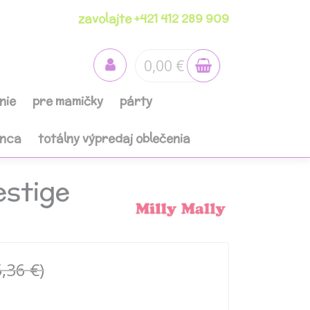
zavolajte +421 412 289 909
0,00 €
nie
pre mamičky
párty
anca
totálny výpredaj oblečenia
estige
,36 €)