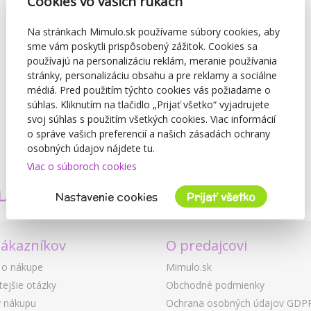
Cookies vo vašich rukách
Na stránkach Mimulo.sk používame súbory cookies, aby
sme vám poskytli prispôsobený zážitok. Cookies sa
používajú na personalizáciu reklám, meranie používania
stránky, personalizáciu obsahu a pre reklamy a sociálne
médiá. Pred použitím týchto cookies vás požiadame o
súhlas. Kliknutím na tlačidlo „Prijať všetko“ vyjadrujete
svoj súhlas s použitím všetkých cookies. Viac informácií
o správe vašich preferencií a našich zásadách ochrany
osobných údajov nájdete tu.
Viac o súboroch cookies
TVORÍME
BEZPEČNOSŤ
LASTNÉ PRODUKTY
A KVALITA
Nastavenie cookies
Prijať všetko
zákazníkov
O predajcovi
 o nákupe
Mimulo.sk
tejšie otázky
Obchodné podmienky
 nákupu
Ochrana osobných údajov GDP