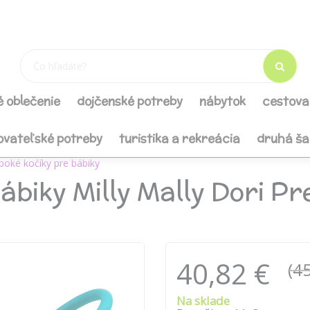
é oblečenie
dojčenské potreby
nábytok
cestova
ovateľské potreby
turistika a rekreácia
druhá š
boké kočíky pre bábiky
ábiky Milly Mally Dori Pr
40,82 €
(45
Na sklade