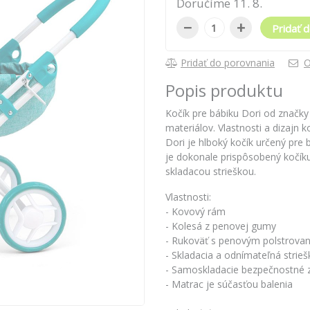
Doručíme
11
.
8
.
−
+
Pridať d
Pridať do porovnania
O
Popis produktu
Kočík pre bábiku Dori od značky 
materiálov. Vlastnosti a dizajn 
Dori je hlboký kočík určený pre 
je dokonale prispôsobený kočík
skladacou strieškou.
Vlastnosti:
- Kovový rám
- Kolesá z penovej gumy
- Rukoväť s penovým polstrova
- Skladacia a odnímateľná strieš
- Samoskladacie bezpečnostné z
- Matrac je súčasťou balenia