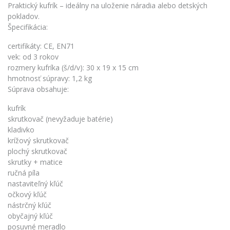
Praktický kufrík – ideálny na uloženie náradia alebo detských
pokladov.
Špecifikácia:
certifikáty: CE, EN71
vek: od 3 rokov
rozmery kufríka (š/d/v): 30 x 19 x 15 cm
hmotnosť súpravy: 1,2 kg
Súprava obsahuje:
kufrík
skrutkovač (nevyžaduje batérie)
kladivko
krížový skrutkovač
plochý skrutkovač
skrutky + matice
ručná píla
nastaviteľný kľúč
očkový kľúč
nástrčný kľúč
obyčajný kľúč
posuvné meradlo