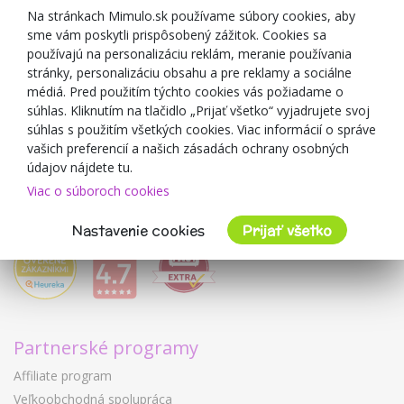
Zľavové kupóny
Na stránkach Mimulo.sk používame súbory cookies, aby
sme vám poskytli prispôsobený zážitok. Cookies sa
Blog
používajú na personalizáciu reklám, meranie používania
O predajcovi
stránky, personalizáciu obsahu a pre reklamy a sociálne
médiá. Pred použitím týchto cookies vás požiadame o
Mimulo.sk
súhlas. Kliknutím na tlačidlo „Prijať všetko“ vyjadrujete svoj
Obchodné podmienky
súhlas s použitím všetkých cookies. Viac informácií o správe
vašich preferencií a našich zásadách ochrany osobných
Ochrana osobných údajov GDPR
údajov nájdete tu.
Kontakty
Viac o súboroch cookies
Spolupracujeme
Hodnotenie zákazníkov
Nastavenie cookies
Prijať všetko
Partnerské programy
Affiliate program
Veľkoobchodná spolupráca