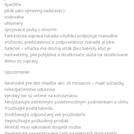
špachtľa
pilník (ako výmenný nadstavec)
vodováha
uhlomery
spojovacie prvky s otvormi
Fantastická súprava náradia v kufríku podporuje manuálne
zručnosti, predstavivosť a zodpovednosť. Náradie je plne
funkčné – vŕtačka má otočný vrták (bez batérií), kľúč je
nastaviteľný, píla pohyblivá a skrutkovače slúžia na skrutkovanie
dielov zo súpravy.
Upozornenie:
Nevhodné pre deti mladšie ako 36 mesiacov – malé súčiastky,
nebezpečenstvo udusenia.
Výrobky nie sú určené na konzumáciu.
Nevystavujte extrémnym poveternostným podmienkam a ohňu.
Používajte podľa návodu.
Dodržiavajte odporúčaný vek používateľa.
Nepoužívajte poškodený produkt.
Montáž musí vykonávať dospelá osoba.
Neskladujte nesmontované časti na miestach dostupných