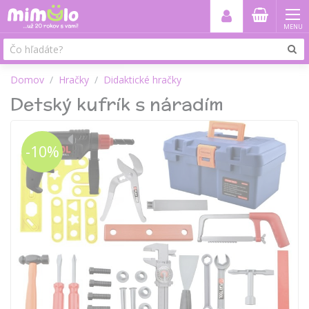
MENU
Domov
Hračky
Didaktické hračky
Detský kufrík s náradím
-10%