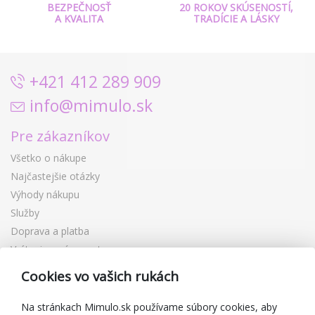
BEZPEČNOSŤ
20 ROKOV SKÚSENOSTÍ,
A KVALITA
TRADÍCIE A LÁSKY
+421 412 289 909
info@mimulo.sk
Pre zákazníkov
Všetko o nákupe
Najčastejšie otázky
Výhody nákupu
Služby
Doprava a platba
Vrátenie a výmena tovaru
Reklamácia
Cookies vo vašich rukách
Darčekové poukážky
Zľavové kupóny
Na stránkach Mimulo.sk používame súbory cookies, aby