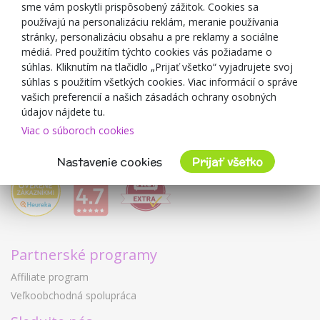
sme vám poskytli prispôsobený zážitok. Cookies sa
Blog
používajú na personalizáciu reklám, meranie používania
O predajcovi
stránky, personalizáciu obsahu a pre reklamy a sociálne
médiá. Pred použitím týchto cookies vás požiadame o
Mimulo.sk
súhlas. Kliknutím na tlačidlo „Prijať všetko“ vyjadrujete svoj
Obchodné podmienky
súhlas s použitím všetkých cookies. Viac informácií o správe
vašich preferencií a našich zásadách ochrany osobných
Ochrana osobných údajov GDPR
údajov nájdete tu.
Kontakty
Viac o súboroch cookies
Spolupracujeme
Hodnotenie zákazníkov
Nastavenie cookies
Prijať všetko
Partnerské programy
Affiliate program
Veľkoobchodná spolupráca