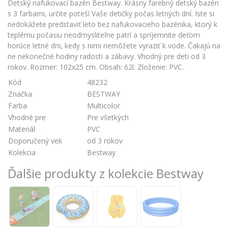
Detský nafukovací bazén Bestway. Krásny farebný detský bazén
s 3 farbami, určite poteší Vaše detičky počas letných dní. Iste si
nedokážete predstaviť leto bez nafukovacieho bazénika, ktorý k
teplému počasiu neodmysliteľne patrí a spríjemnite deťom
horúce letné dni, kedy s nimi nemôžete vyraziť k vode. Čakajú na
ne nekonečné hodiny radosti a zábavy. Vhodný pre deti od 3
rokov. Rozmer: 102x25 cm. Obsah: 62l. Zloženie: PVC.
Kód
48232
Značka
BESTWAY
Farba
Multicolor
Vhodné pre
Pre všetkých
Materiál
PVC
Doporučený vek
od 3 rokov
Kolekcia
Bestway
Ďalšie produkty z kolekcie Bestway