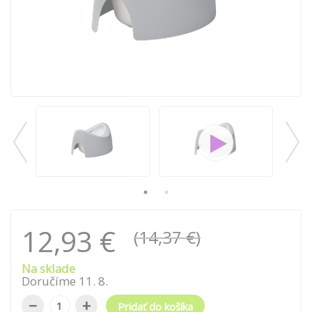
12,93 €
(14,37 €)
Na sklade
Doručíme
11
.
8
.
−
+
Pridať do košíka