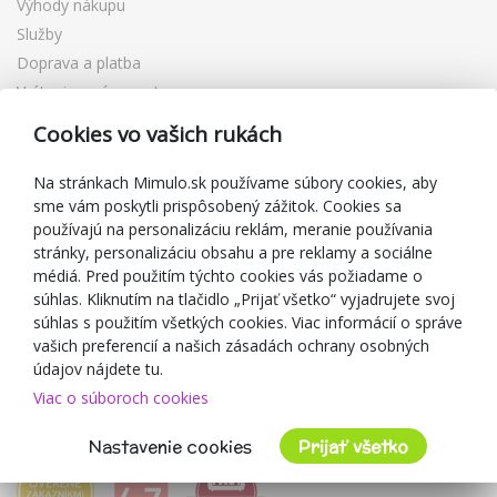
Výhody nákupu
Služby
Doprava a platba
Vrátenie a výmena tovaru
Reklamácia
Cookies vo vašich rukách
Darčekové poukážky
Zľavové kupóny
Na stránkach Mimulo.sk používame súbory cookies, aby
sme vám poskytli prispôsobený zážitok. Cookies sa
Blog
používajú na personalizáciu reklám, meranie používania
O predajcovi
stránky, personalizáciu obsahu a pre reklamy a sociálne
médiá. Pred použitím týchto cookies vás požiadame o
Mimulo.sk
súhlas. Kliknutím na tlačidlo „Prijať všetko“ vyjadrujete svoj
Obchodné podmienky
súhlas s použitím všetkých cookies. Viac informácií o správe
vašich preferencií a našich zásadách ochrany osobných
Ochrana osobných údajov GDPR
údajov nájdete tu.
Kontakty
Viac o súboroch cookies
Spolupracujeme
Hodnotenie zákazníkov
Nastavenie cookies
Prijať všetko