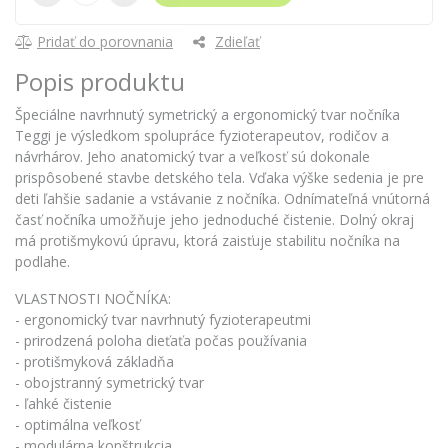
Pridať do porovnania
Zdieľať
Popis produktu
Špeciálne navrhnutý symetrický a ergonomický tvar nočníka
Teggi je výsledkom spolupráce fyzioterapeutov, rodičov a
návrhárov. Jeho anatomický tvar a veľkosť sú dokonale
prispôsobené stavbe detského tela. Vďaka výške sedenia je pre
deti ľahšie sadanie a vstávanie z nočníka. Odnímateľná vnútorná
časť nočníka umožňuje jeho jednoduché čistenie. Dolný okraj
má protišmykovú úpravu, ktorá zaisťuje stabilitu nočníka na
podlahe.
VLASTNOSTI NOČNÍKA:
- ergonomický tvar navrhnutý fyzioterapeutmi
- prirodzená poloha dieťaťa počas používania
- protišmyková základňa
- obojstranný symetrický tvar
- ľahké čistenie
- optimálna veľkosť
- modulárna konštrukcia