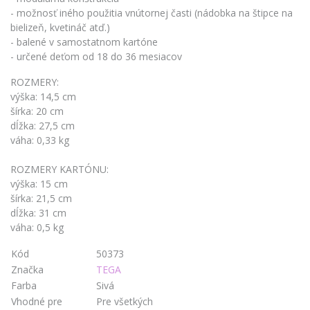
- možnosť iného použitia vnútornej časti (nádobka na štipce na
bielizeň, kvetináč atď.)
- balené v samostatnom kartóne
- určené deťom od 18 do 36 mesiacov
ROZMERY:
výška: 14,5 cm
šírka: 20 cm
dĺžka: 27,5 cm
váha: 0,33 kg
ROZMERY KARTÓNU:
výška: 15 cm
šírka: 21,5 cm
dĺžka: 31 cm
váha: 0,5 kg
Kód
50373
Značka
TEGA
Farba
Sivá
Vhodné pre
Pre všetkých