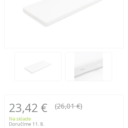
23,42 €
(26,01 €)
Na sklade
Doručíme
11
.
8
.