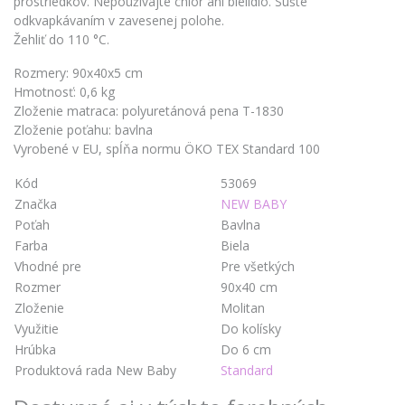
prostriedkov. Nepoužívajte chlór ani bielidlo. Sušte
odkvapkávaním v zavesenej polohe.
Žehliť do 110 °C.
Rozmery: 90x40x5 cm
Hmotnosť: 0,6 kg
Zloženie matraca: polyuretánová pena T-1830
Zloženie poťahu: bavlna
Vyrobené v EU, spĺňa normu ÖKO TEX Standard 100
Kód
53069
Značka
NEW BABY
Poťah
Bavlna
Farba
Biela
Vhodné pre
Pre všetkých
Rozmer
90x40 cm
Zloženie
Molitan
Využitie
Do kolísky
Hrúbka
Do 6 cm
Produktová rada New Baby
Standard