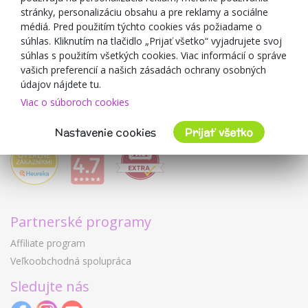
O predajcovi
stránky, personalizáciu obsahu a pre reklamy a sociálne
médiá. Pred použitím týchto cookies vás požiadame o
Mimulo.sk
súhlas. Kliknutím na tlačidlo „Prijať všetko“ vyjadrujete svoj
Obchodné podmienky
súhlas s použitím všetkých cookies. Viac informácií o správe
vašich preferencií a našich zásadách ochrany osobných
Ochrana osobných údajov GDPR
údajov nájdete tu.
Kontakty
Viac o súboroch cookies
Spolupracujeme
Hodnotenie zákazníkov
Nastavenie cookies
Prijať všetko
Partnerské programy
Affiliate program
Veľkoobchodná spolupráca
Sledujte nás