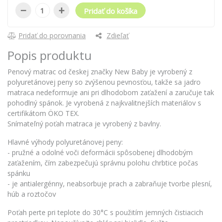
−
+
Pridať do košíka
Pridať do porovnania
Zdieľať
Popis produktu
Penový matrac od českej značky New Baby je vyrobený z
polyuretánovej peny so zvýšenou pevnosťou, takže sa jadro
matraca nedeformuje ani pri dlhodobom zaťažení a zaručuje tak
pohodlný spánok. Je vyrobená z najkvalitnejších materiálov s
certifikátom ÖKO TEX.
Snímateľný poťah matraca je vyrobený z bavlny.
Hlavné výhody polyuretánovej peny:
- pružné a odolné voči deformácii spôsobenej dlhodobým
zaťažením, čím zabezpečujú správnu polohu chrbtice počas
spánku
- je antialergénny, neabsorbuje prach a zabraňuje tvorbe plesní,
húb a roztočov
Poťah perte pri teplote do 30°C s použitím jemných čistiacich