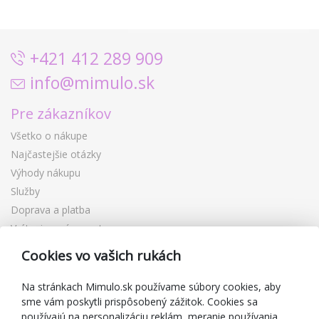
+421 412 289 909
info@mimulo.sk
Pre zákazníkov
Všetko o nákupe
Najčastejšie otázky
Výhody nákupu
Služby
Doprava a platba
Vrátenie a výmena tovaru
Reklamácia
Cookies vo vašich rukách
Darčekové poukážky
Zľavové kupóny
Na stránkach Mimulo.sk používame súbory cookies, aby
sme vám poskytli prispôsobený zážitok. Cookies sa
Blog
používajú na personalizáciu reklám, meranie používania