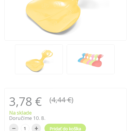
3,78 €
(4,44 €)
Na sklade
Doručíme
10
.
8
.
−
+
Pridať do košíka