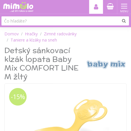
MENU
Domov
Hračky
Zimné radovánky
Taniere a klzáky na sneh
Detský sánkovací
klzák lopata Baby
Mix COMFORT LINE
M žltý
-15%