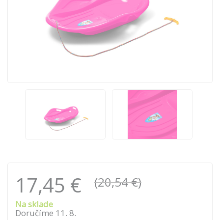
17,45 €
(20,54 €)
Na sklade
Doručíme
11
.
8
.