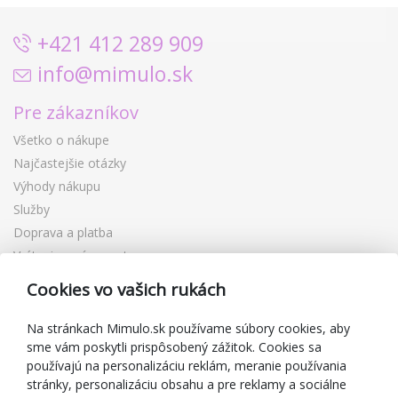
+421 412 289 909
info@mimulo.sk
Pre zákazníkov
Všetko o nákupe
Najčastejšie otázky
Výhody nákupu
Služby
Doprava a platba
Vrátenie a výmena tovaru
Reklamácia
Cookies vo vašich rukách
Darčekové poukážky
Zľavové kupóny
Na stránkach Mimulo.sk používame súbory cookies, aby
sme vám poskytli prispôsobený zážitok. Cookies sa
Blog
používajú na personalizáciu reklám, meranie používania
O predajcovi
stránky, personalizáciu obsahu a pre reklamy a sociálne