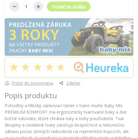
−
+
Pridať do košíka
Pridať do porovnania
Zdieľať
Popis produktu
Pohodlný a hlboký sánkovaci tanier v tvare mušle Baby Mix
PREMIUM KOMFORT má ergonomicky tvarované boky a dve
bočné rukoväte, ktoré chránia ruky a nohy používateľa. Tvar
škrupiny a zaoblené tvary zaručujú bezpečnosť a nekonečnú
zábavu počas zimných radovánok na najmenších kopcoch, ale
aj na svahoch. Je vyrobený z vysokokvalitného plastu odolného