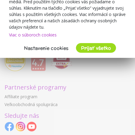
médiá. Pred použitím týchto cookies vás požiadame o
Mimulo.sk
súhlas. Kliknutím na tlačidlo „Prijať všetko“ vyjadrujete svoj
Obchodné podmienky
súhlas s použitím všetkých cookies. Viac informácií o správe
vašich preferencií a našich zásadách ochrany osobných
Ochrana osobných údajov GDPR
údajov nájdete tu.
Kontakty
Viac o súboroch cookies
Spolupracujeme
Hodnotenie zákazníkov
Nastavenie cookies
Prijať všetko
Partnerské programy
Affiliate program
Veľkoobchodná spolupráca
Sledujte nás